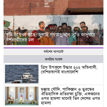
বৃষ্টি উপেক্ষা করে ‘জুলাই গণঅভ্যুত্থান স্মৃতি জাদুঘরে’
দর্শনার্থীদের ঢল
সর্বশেষ আপডেট
জনপ্রিয় সংবাদ
গ্রিস উপকূলে উদ্ধার ২০২ অভিবাসী,
বেশিরভাগই বাংলাদেশি
মক্কায় সৌদি, পাকিস্তান ও তুরস্কের
ঐতিহাসিক প্রতিরক্ষা চুক্তি, একজনের
ওপর হামলা মানেই তিন দেশের ওপর
হামলা