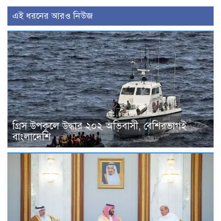
এই ধরনের আরও নিউজ
গ্রিস উপকূলে উদ্ধার ২০২ অভিবাসী, বেশিরভাগই
বাংলাদেশি