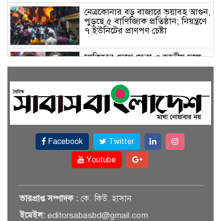
নেত্রকোনার বড় বাজারে ভয়াবহ আগুন,
পুড়ছে ৫ বাণিজ্যিক প্রতিষ্ঠান; নিয়ন্ত্রণে
৭ ইউনিটের প্রাণপণ চেষ্টা
সাকিবের দেশে ফেরা ও জাতীয় দলে
ফেরার সম্ভাবনা নেই, ইঙ্গিত ক্রীড়া
প্রতিমন্ত্রীর
ফেসবুকে যুক্ত হলো বিকাশ, সহজ
হলো ডিজিটাল পেমেন্ট
Facebook
Twitter
বৃষ্টি উপেক্ষা করে ‘জুলাই গণঅভ্যুত্থান
স্মৃতি জাদুঘরে’ দর্শনার্থীদের ঢল
Youtube
সেমিকন্ডাক্টর খাতে সুখবর, আসছে
ভারপ্রাপ্ত সম্পাদক :
কে. কিউ. হাসান
বিশেষ প্রণোদনা
ইমেইল:
editorsabasbd@gmail.com