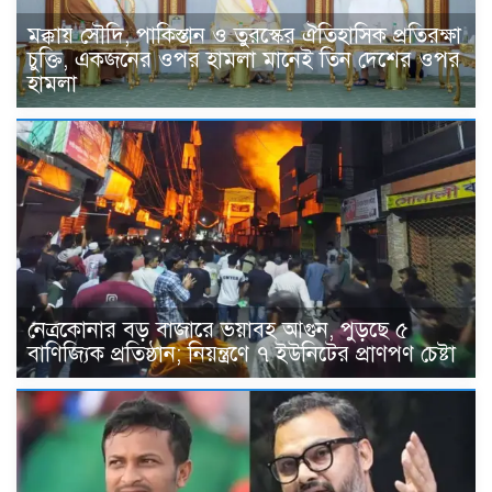
মক্কায় সৌদি, পাকিস্তান ও তুরস্কের ঐতিহাসিক প্রতিরক্ষা
চুক্তি, একজনের ওপর হামলা মানেই তিন দেশের ওপর
হামলা
নেত্রকোনার বড় বাজারে ভয়াবহ আগুন, পুড়ছে ৫
বাণিজ্যিক প্রতিষ্ঠান; নিয়ন্ত্রণে ৭ ইউনিটের প্রাণপণ চেষ্টা