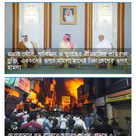
মক্কায় সৌদি, পাকিস্তান ও তুরস্কের ঐতিহাসিক প্রতিরক্ষা
চুক্তি, একজনের ওপর হামলা মানেই তিন দেশের ওপর
হামলা
নেত্রকোনার বড় বাজারে ভয়াবহ আগুন, পুড়ছে ৫