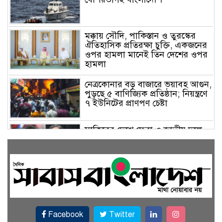
মক্কায় সৌদি, পাকিস্তান ও তুরস্কের
ঐতিহাসিক প্রতিরক্ষা চুক্তি, একজনের
ওপর হামলা মানেই তিন দেশের ওপর
হামলা
নেত্রকোনার বড় বাজারে ভয়াবহ আগুন,
পুড়ছে ৫ বাণিজ্যিক প্রতিষ্ঠান; নিয়ন্ত্রণে
৭ ইউনিটের প্রাণপণ চেষ্টা
সাকিবের দেশে ফেরা ও জাতীয় দলে
ফেরার সম্ভাবনা নেই, ইঙ্গিত ক্রীড়া
প্রতিমন্ত্রীর
ফেসবুকে যুক্ত হলো বিকাশ, সহজ
হলো ডিজিটাল পেমেন্ট
Facebook
Twitter
বৃষ্টি উপেক্ষা করে ‘জুলাই গণঅভ্যুত্থান