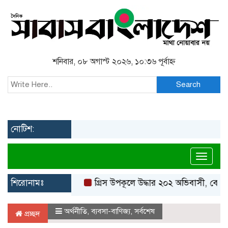
শনিবার, ০৮ অগাস্ট ২০২৬, ১০:৩৬ পূর্বাহ্ন
Search
নোটিশ:
Toggl
শিরোনামঃ
গ্রিস উপকূলে উদ্ধার ২০২ অভিবাসী, বেশিরভাগই
অর্থনীতি
,
ব্যবসা-বাণিজ্য
,
সর্বশেষ
প্রচ্ছদ