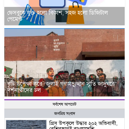
ফেসবুকে যুক্ত হলো বিকাশ, সহজ হলো ডিজিটাল
পেমেন্ট
বৃষ্টি উপেক্ষা করে ‘জুলাই গণঅভ্যুত্থান স্মৃতি জাদুঘরে’
দর্শনার্থীদের ঢল
সর্বশেষ আপডেট
জনপ্রিয় সংবাদ
গ্রিস উপকূলে উদ্ধার ২০২ অভিবাসী,
বেশিরভাগই বাংলাদেশি