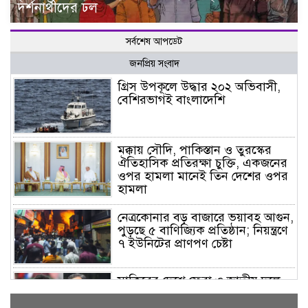
দর্শনার্থীদের ঢল
সর্বশেষ আপডেট
জনপ্রিয় সংবাদ
গ্রিস উপকূলে উদ্ধার ২০২ অভিবাসী,
বেশিরভাগই বাংলাদেশি
মক্কায় সৌদি, পাকিস্তান ও তুরস্কের
ঐতিহাসিক প্রতিরক্ষা চুক্তি, একজনের
ওপর হামলা মানেই তিন দেশের ওপর
হামলা
নেত্রকোনার বড় বাজারে ভয়াবহ আগুন,
পুড়ছে ৫ বাণিজ্যিক প্রতিষ্ঠান; নিয়ন্ত্রণে
৭ ইউনিটের প্রাণপণ চেষ্টা
সাকিবের দেশে ফেরা ও জাতীয় দলে
ফেরার সম্ভাবনা নেই, ইঙ্গিত ক্রীড়া
প্রতিমন্ত্রীর