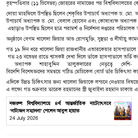
বৃহস্পতিবার (১১ ডিসেম্বর) জোহরের নামাজের পর বিশ্ববিদ্যালয়ের
দোয়া মাহফিলে উপস্থিত ছিলেন শেকৃবির উপাচার্য অধ্যাপক ড. মো. 
উপাচার্য অধ্যাপক ড. মো. বেলাল হোসেন এবং কোষাধ্যক্ষ অধ্যাপ
এছাড়াও উপস্থিত ছিলেন ছাত্র পরামর্শ ও নির্দেশনা দপ্তরের পরিচ
অনুষ্ঠানে বেগম খালেদা জিয়ার আশু রোগমুক্তি, সুস্থতা ও দীর্ঘায়
গত ১৯ দিন ধরে খালেদা জিয়া রাজধানীর এভারকেয়ার হাসপাতালে 
গত ২৩ নভেম্বর রাতে শ্বাসকষ্ট দেখা দিলে তাঁকে হাসপাতালে ভর্তি 
অধ্যাপক শাহাবুদ্দিন তালুকদারের নেতৃত্বে দেশি-
বিদেশি বিশেষজ্ঞদের সমন্বয়ে গঠিত মেডিকেল বোর্ড তাঁর চিকিৎসা কা
এদিকে উন্নত চিকিৎসার জন্য খালেদা জিয়াকে লন্ডনে নেওয়ার বি
এ লক্ষ্যে গত শুক্রবার তারেক রহমানের স্ত্রী জুবাইদা রহমান ঢাকায়
নজরুল বিশ্ববিদ্যালয়ে ৪র্থ আন্তর্জাতিক নাট্যোৎসবে
‘নাট্যজন সম্মাননা’ পেলেন আবুল হায়াত
24 July 2026