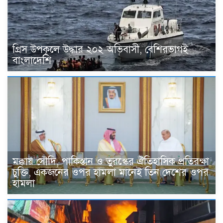
গ্রিস উপকূলে উদ্ধার ২০২ অভিবাসী, বেশিরভাগই
বাংলাদেশি
মক্কায় সৌদি, পাকিস্তান ও তুরস্কের ঐতিহাসিক প্রতিরক্ষা
চুক্তি, একজনের ওপর হামলা মানেই তিন দেশের ওপর
হামলা