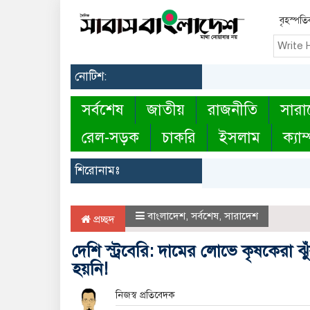
বৃহস্পত
নোটিশ:
সর্বশেষ
জাতীয়
রাজনীতি
সারা
রেল-সড়ক
চাকরি
ইসলাম
ক্যাম
শিরোনামঃ
বাংলাদেশ
,
সর্বশেষ
,
সারাদেশ
প্রচ্ছদ
দেশি স্ট্রবেরি: দামের লোভে কৃষকেরা
হয়নি!
নিজস্ব প্রতিবেদক