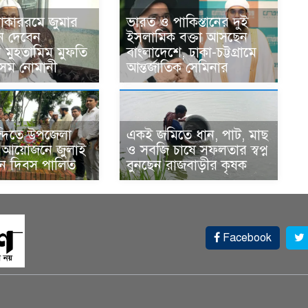
োকাররমে জুমার
ভারত ও পাকিস্তানের দুই
ন দেবেন
ইসলামিক বক্তা আসছেন
র মুহতামিম মুফতি
বাংলাদেশে, ঢাকা-চট্টগ্রামে
েম নোমানী
আন্তর্জাতিক সেমিনার
ন্দিতে উপজেলা
একই জমিতে ধান, পাট, মাছ
র আয়োজনে জুলাই
ও সবজি চাষে সফলতার স্বপ্ন
থান দিবস পালিত
বুনছেন রাজবাড়ীর কৃষক
Facebook