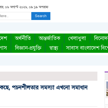
িবার, ০৬ অগাস্ট ২০২৬, ০৯:১৯ অপরাহ্ন
Search
দেশ
অর্থনীতি
আন্তর্জাতিক
খেলাধুলা
বিনোদ
্পাস
বিজ্ঞান-প্রযুক্তি
স্বাস্থ্য
সাবাস বাংলাদেশ বিশ
 ঝুঁকছে, পচনশীলতার সমস্যা এখনো সমাধান