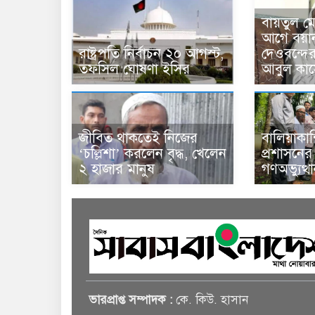
বায়তুল ম
আগে বয়া
রাষ্ট্রপতি নির্বাচন ২০ আগস্ট,
দেওবন্দে
তফসিল ঘোষণা ইসির
আবুল কাস
জীবিত থাকতেই নিজের
বালিয়াকা
‘চল্লিশা’ করলেন বৃদ্ধ, খেলেন
প্রশাসনে
২ হাজার মানুষ
গণঅভ্যুত্
ভারপ্রাপ্ত সম্পাদক :
কে. কিউ. হাসান