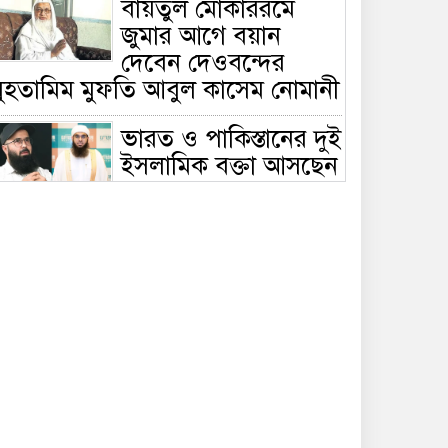
বায়তুল মোকাররমে
জুমার আগে বয়ান
দেবেন দেওবন্দের
মুহতামিম মুফতি আবুল কাসেম নোমানী
ভারত ও পাকিস্তানের দুই
ইসলামিক বক্তা আসছেন
বাংলাদেশে, ঢাকা-
ট্টগ্রামে আন্তর্জাতিক সেমিনার
জীবিত থাকতেই নিজের
‘চল্লিশা’ করলেন বৃদ্ধ,
খেলেন ২ হাজার মানুষ
বালিয়াকান্দিতে
উপজেলা প্রশাসনের
আয়োজনে জুলাই