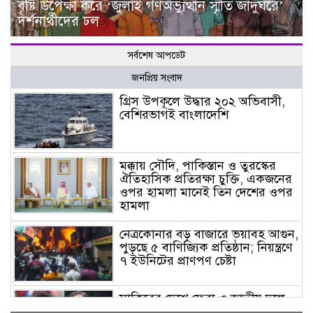
বৃষ্টি উপেক্ষা করে ‘জুলাই গণঅভ্যুত্থান স্মৃতি জাদুঘরে’
দর্শনার্থীদের ঢল
সর্বশেষ আপডেট
জনপ্রিয় সংবাদ
গ্রিস উপকূলে উদ্ধার ২০২ অভিবাসী,
বেশিরভাগই বাংলাদেশি
মক্কায় সৌদি, পাকিস্তান ও তুরস্কের
ঐতিহাসিক প্রতিরক্ষা চুক্তি, একজনের
ওপর হামলা মানেই তিন দেশের ওপর
হামলা
নেত্রকোনার বড় বাজারে ভয়াবহ আগুন,
পুড়ছে ৫ বাণিজ্যিক প্রতিষ্ঠান; নিয়ন্ত্রণে
৭ ইউনিটের প্রাণপণ চেষ্টা
সাকিবের দেশে ফেরা ও জাতীয় দলে
ফেরার সম্ভাবনা নেই, ইঙ্গিত ক্রীড়া