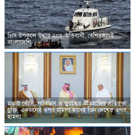
গ্রিস উপকূলে উদ্ধার ২০২ অভিবাসী, বেশিরভাগই
বাংলাদেশি
মক্কায় সৌদি, পাকিস্তান ও তুরস্কের ঐতিহাসিক প্রতিরক্ষা
চুক্তি, একজনের ওপর হামলা মানেই তিন দেশের ওপর
হামলা