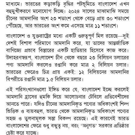
মাধ্যমে। ভারতের কড়াকড়ি বৃদ্ধির পটভূমিতে বাংলাদেশ এখন
বহুমুখীকরণে মনোযোগ দিচ্ছে। ২০২৪ সালের মাঝামাঝি সময়ে
চীনের আমদানির অংশ ২৩ শতাংশ থেকে বেড়ে প্রায় ৩০ শতাংশে
পৌঁছেছে, আর ভারতের অংশ কমে এসেছে মাত্র ১১ শতাংশে।
বাংলাদেশ ও যুক্তরাষ্ট্রের মধ্যে একটি গুরুত্বপূর্ণ মিল রয়েছে—দুই
দেশই বিশাল পরিমাণে আমদানি করে, যা তাদের আন্তর্জাতিক
বাণিজ্যে প্রভাব বিস্তারের একটি হাতিয়ার হিসেবে কাজ করে।
উদাহরণস্বরূপ, বাংলাদেশ চীন থেকে বছরে ২৩ বিলিয়ন ডলারের
পণ্য আমদানি করলেও রপ্তানি করে মাত্র ২ বিলিয়ন ডলার।
ভারতের ক্ষেত্রেও চিত্র প্রায় একই: ১২ বিলিয়নের আমদানির
বিপরীতে রপ্তানি মাত্র ১.৫ বিলিয়ন ডলার।
এই পরিসংখ্যানগুলো ইঙ্গিত করে যে, বাংলাদেশ ইচ্ছে করলেই
আমদানি হ্রাসের হুমকি দিয়ে আলোচনার টেবিলে প্রতিবেশীদের
আনতে পারে। যদিও চীনের আমদানিকৃত পণ্যের অধিকাংশই শিল্প
ভিত্তিক ও ব্যয়বহুল, ভারত থেকে আমদানিকৃত অধিকাংশ পণ্যের
সহজ ও তুলনামূলক সস্তা বিকল্প রয়েছে। এই কারণেই ভারত
বাংলাদেশের ক্ষেত্রে শুধু বন্ধুত্ব নয়, বরং ‘অনুগত’ সরকার প্রতিষ্ঠার
চেষ্টা করে যাচ্ছে।