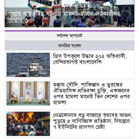
পদ্মায় বাসডুবির ঘটনায় মামলা, চালক-সহকারীসহ
গ্রেপ্তার ৩
সর্বশেষ আপডেট
জনপ্রিয় সংবাদ
গ্রিস উপকূলে উদ্ধার ২০২ অভিবাসী,
বেশিরভাগই বাংলাদেশি
মক্কায় সৌদি, পাকিস্তান ও তুরস্কের
ঐতিহাসিক প্রতিরক্ষা চুক্তি, একজনের
ওপর হামলা মানেই তিন দেশের ওপর
হামলা
নেত্রকোনার বড় বাজারে ভয়াবহ আগুন,
পুড়ছে ৫ বাণিজ্যিক প্রতিষ্ঠান; নিয়ন্ত্রণে
৭ ইউনিটের প্রাণপণ চেষ্টা