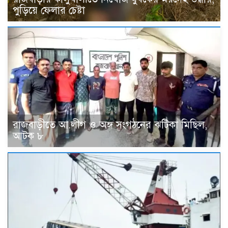
পুড়িয়ে ফেলার চেষ্টা
রাজবাড়ীতে আ.লীগ ও অঙ্গ সংগঠনের ঝটিকা মিছিল,
আটক ৮