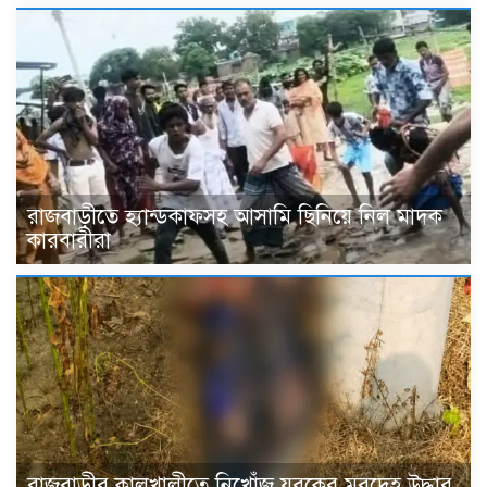
রাজবাড়ীতে হ্যান্ডকাফসহ আসামি ছিনিয়ে নিল মাদক
কারবারীরা
রাজবাড়ীর কালুখালীতে নিখোঁজ যুবকের মরদেহ উদ্ধার,