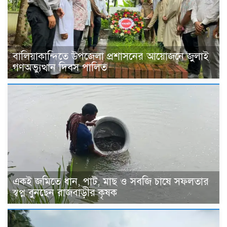
বালিয়াকান্দিতে উপজেলা প্রশাসনের আয়োজনে জুলাই
গণঅভ্যুত্থান দিবস পালিত
একই জমিতে ধান, পাট, মাছ ও সবজি চাষে সফলতার
স্বপ্ন বুনছেন রাজবাড়ীর কৃষক