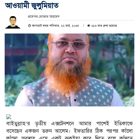
আওয়ামী জুলুমিয়াত
প্রফেসর মোক্তার আহমেদ
আপডেট সময় শনিবার, ২২ মার্চ, ২০২৫
২১৬ বার দেখা হয়েছে
বাইতুল্লাহ’র তৃতীয় এক্সটেনশনে আমার পাশেই ইতিকাফে
বসেছেন একজন তরুন আলেম। ইফতারির ঠিক পরপর কাঁদো
কাঁদো অবস্থায় এসে একটু রুকইয়া করে দিতে বলে কাঁদতে