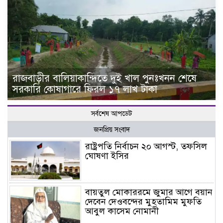
রাজবাড়ীর বালিয়াকান্দিতে দুই খাল পুনঃখনন শেষে
সরকারি কোষাগারে ফিরল ১৭ লাখ টাকা
সর্বশেষ আপডেট
জনপ্রিয় সংবাদ
রাষ্ট্রপতি নির্বাচন ২০ আগস্ট, তফসিল
ঘোষণা ইসির
বায়তুল মোকাররমে জুমার আগে বয়ান
দেবেন দেওবন্দের মুহতামিম মুফতি
আবুল কাসেম নোমানী