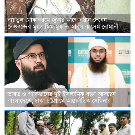
বায়তুল মোকাররমে জুমার আগে বয়ান দেবেন
দেওবন্দের মুহতামিম মুফতি আবুল কাসেম নোমানী
ভারত ও পাকিস্তানের দুই ইসলামিক বক্তা আসছেন
বাংলাদেশে, ঢাকা-চট্টগ্রামে আন্তর্জাতিক সেমিনার