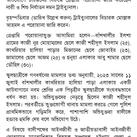
অভিযোগে চারজনের বিরুদ্ধে গ্রেপ্তারি পরোয়ানা জারি করেছেন
নারী ও শিশু নির্যাতন দমন ট্রাইব্যুনাল।
বৃহস্পতিবার (তারিখ উল্লেখ করুন) ট্রাইব্যুনালের বিচারক মোস্তাক
আহমদ এ পরোয়ানা জারি করেন।
গ্রেপ্তারি পরোয়ানাভুক্ত আসামিরা হলেন—বাঁশখালীর ইলশা
গ্রামের কাজী নুর মোহাম্মদের ছেলে কাজী শহীদুল ইসলাম (২৫),
কাথরিয়ার হালিয়া পাড়ার মিজানের ছেলে জোবাইর (২৩),
জামালের ছেলে আজম (২৫) ও ছনুয়া এলাকার আবু শামার ছেলে
তৌহিদ (৩০)।
স্কুলছাত্রীকে গণধর্ষণের মামলার তথ্য অনুযায়ী, ২০২৩ সালের ১১
জুলাই বাঁশখালীর কাথরিয়ার হালিয়া পাড়া এলাকায় একটি
ঝাউবাগানে নবম শ্রেণির এক পিতৃহীন স্কুলছাত্রীকে সংঘবদ্ধভাবে
ধর্ষণ করা হয়। অভিযুক্তদের নেতৃত্বে ছিলেন কাজী শহীদুল
ইসলাম। পরবর্তীতে ভুক্তভোগী থানায় মামলা করতে গেলে পুলিশ
প্রাথমিকভাবে গড়িমসি করে, পাশাপাশি অভিযুক্তরা বাদীকে
হত্যার হুমকি দেয় বলে অভিযোগ উঠে।
এ বিষয়ে বাদীপক্ষের আইনজীবী ও জাতীয়তাবাদী আইনজীবী