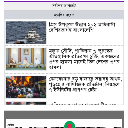
সর্বশেষ আপডেট
জনপ্রিয় সংবাদ
গ্রিস উপকূলে উদ্ধার ২০২ অভিবাসী,
বেশিরভাগই বাংলাদেশি
মক্কায় সৌদি, পাকিস্তান ও তুরস্কের
ঐতিহাসিক প্রতিরক্ষা চুক্তি, একজনের
ওপর হামলা মানেই তিন দেশের ওপর
হামলা
নেত্রকোনার বড় বাজারে ভয়াবহ আগুন,
পুড়ছে ৫ বাণিজ্যিক প্রতিষ্ঠান; নিয়ন্ত্রণে
৭ ইউনিটের প্রাণপণ চেষ্টা
সাকিবের দেশে ফেরা ও জাতীয় দলে
ফেরার সম্ভাবনা নেই, ইঙ্গিত ক্রীড়া
প্রতিমন্ত্রীর