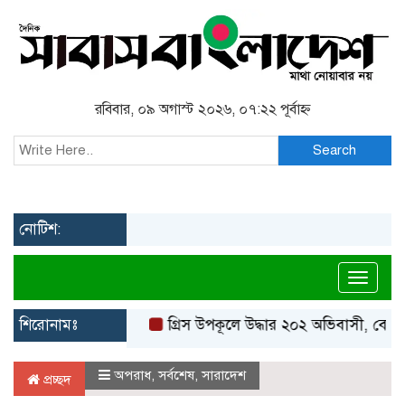
রবিবার, ০৯ অগাস্ট ২০২৬, ০৭:২২ পূর্বাহ্ন
Search
নোটিশ:
Toggl
শিরোনামঃ
গ্রিস উপকূলে উদ্ধার ২০২ অভিবাসী, বেশিরভাগই
অপরাধ
,
সর্বশেষ
,
সারাদেশ
প্রচ্ছদ