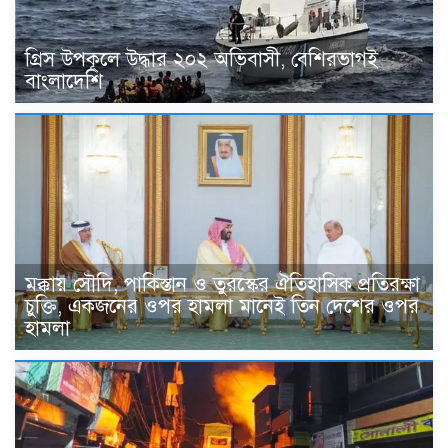
গ্রিস উপকূলে উদ্ধার ২০২ অভিবাসী, বেশিরভাগই
বাংলাদেশি
মক্কায় সৌদি, পাকিস্তান ও তুরস্কের ঐতিহাসিক প্রতিরক্ষা
চুক্তি, একজনের ওপর হামলা মানেই তিন দেশের ওপর
হামলা