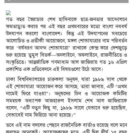
গত বছর স্বৈরাচার শেখ হাসিনাকে ছাত্র-জনতার আন্দোলনে
ক্ষমতাচ্যুত করার পর এই বছর প্রথমবারের মতো বাংলা নববর্ষ
উদযাপন করলো বাংলাদেশ। কিন্তু এই উদযাপনের সবচেয়ে
আলোচিত ও প্রতীকী আয়োজনে, মঙ্গল শোভাযাত্রার নাম পরিবর্তন
করে ‘বর্ষবরণ আনন্দ শোভাযাত্রা’ রাখাকে কেন্দ্র করে দেশজুড়ে
শুরু হয়েছে তুমুল বিতর্ক—অনলাইনে, অফলাইনে, রাজনীতিতে ও
সংস্কৃতিতে। আন্তর্জাতিক গণমাধ্যম আল জাজিরায় গত ১৬ এপ্রিল
প্রকাশিত এক প্রতিবেদনে এই বিষয়গুলো উঠে আসে।
ঢাকা বিশ্ববিদ্যালয়ের চারুকলা অনুষদ, যারা ১৯৮৯ সাল থেকে
এই শোভাযাত্রা আয়োজন করে আসছে, তারা জানায়, এটি “প্রথম
নামেই ফিরে যাওয়া”। অনুষদের ডিন ও আয়োজক কমিটির
সমন্বয়ক অধ্যাপক আজহারুল ইসলাম শেখ আল জাজিরাকে
বলেন, “এটি নতুন কিছু না, ১৯৮৯ সালে যেভাবে শুরু হয়েছিল,
সেভাবেই নাম ফিরিয়ে আনা হয়েছে।”
তবে এই নাম বদলের পেছনে রাজনৈতিক বার্তাও রয়েছে বলে মনে
করছেন অনেকেই। আয়োজকদের মতে, এটি ছিল দীর্ঘ ১৫ বছর