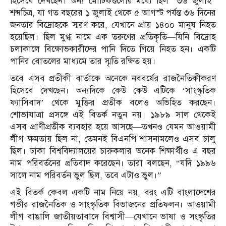
হিসেবে দেখছেন। অন্য মোটিফগুলোর মধ্যে ছিল “৩৬ জুলাই”
শব্দচিত্র, যা গত বছরের ১ জুলাই থেকে ৫ আগস্ট পর্যন্ত ৩৬ দিনের
জনতার বিদ্রোহকে স্মরণ করে, যেখানে প্রায় ১৪০০ মানুষ নিহত
হয়েছিল। ছিল মুগ্ধ নামে এক তরুণের প্রতিকৃতি—যিনি বিদ্রোহ
চলাকালে বিক্ষোভকারীদের পানি দিতে গিয়ে নিহত হন। একটি
পানির বোতলের মাধ্যমে তার স্মৃতি রক্ষিত হয়।
তবে এসব প্রতীকী বার্তাকে অনেকে নববর্ষের রাজনৈতিকীকরণ
হিসেবে দেখছেন। অন্যদিকে কেউ কেউ এটিকে ‘সাংস্কৃতিক
ফ্যাসিবাদ’ থেকে মুক্তির প্রতীক বলেও অভিহিত করছেন।
শোভাযাত্রা প্রসঙ্গে এই বিতর্ক নতুন নয়। ১৯৮৯ সাল থেকেই
এসব প্রাণীপ্রতীক ব্যবহার হয়ে আসছে—তখনও যেমন আওয়ামী
লীগ ক্ষমতায় ছিল না, তেমনই বিএনপি শাসনামলেও এসব চালু
ছিল। ঢাকা বিশ্ববিদ্যালয়ের চারুকলার অনেক শিক্ষার্থীও এ বছর
নাম পরিবর্তনের প্রতিবাদ করেছেন। তারা বলছেন, “যদি ১৯৯৬
সালে নাম পরিবর্তন ভুল ছিল, তবে এটাও ভুল।”
এই বিতর্ক কেবল একটি নাম নিয়ে নয়, বরং এটি বাংলাদেশের
গভীর রাজনৈতিক ও সাংস্কৃতিক বিভাজনের প্রতিফলন। আওয়ামী
লীগ বাঙালি জাতীয়তাবাদে বিশ্বাসী—যেখানে ভাষা ও সংস্কৃতির