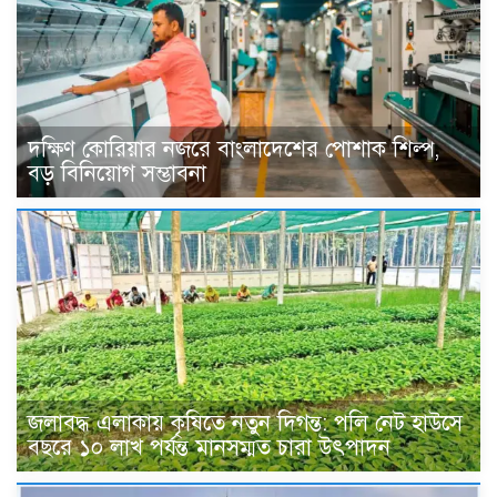
দক্ষিণ কোরিয়ার নজরে বাংলাদেশের পোশাক শিল্প,
বড় বিনিয়োগ সম্ভাবনা
জলাবদ্ধ এলাকায় কৃষিতে নতুন দিগন্ত: পলি নেট হাউসে
বছরে ১০ লাখ পর্যন্ত মানসম্মত চারা উৎপাদন