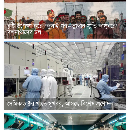
বৃষ্টি উপেক্ষা করে ‘জুলাই গণঅভ্যুত্থান স্মৃতি জাদুঘরে’
দর্শনার্থীদের ঢল
সেমিকন্ডাক্টর খাতে সুখবর, আসছে বিশেষ প্রণোদনা