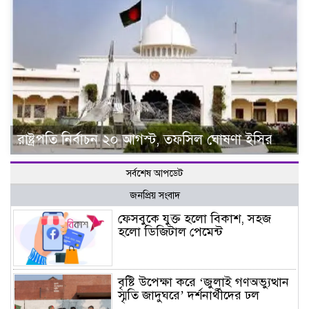
রাষ্ট্রপতি নির্বাচন ২০ আগস্ট, তফসিল ঘোষণা ইসির
সর্বশেষ আপডেট
জনপ্রিয় সংবাদ
ফেসবুকে যুক্ত হলো বিকাশ, সহজ
হলো ডিজিটাল পেমেন্ট
বৃষ্টি উপেক্ষা করে ‘জুলাই গণঅভ্যুত্থান
স্মৃতি জাদুঘরে’ দর্শনার্থীদের ঢল