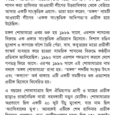
শাসন করা হাসিনার আওয়ামী লীগের উত্তরাধিকার থেকে বেরিয়ে
আসার একটি সাংস্কৃতিক প্রয়াস। তারা মনে করেন, “মঙ্গল” নামটি
আওয়ামী লীগের ‘একক সাংস্কৃতিক আধিপত্য’র প্রতীক হয়ে
উঠেছিল।
মঙ্গল শোভাযাত্রা প্রথম শুরু হয় ১৯৮৯ সালে, এরশাদ শাসনের
বিরুদ্ধে এক প্রকার সাংস্কৃতিক প্রতিরোধ হিসেবে। বিশাল রঙিন
মুখোশ ও কাগজে বাঁশে তৈরি পেঁচা, বাঘ, কবুতরের মতো প্রতীকী
ভাস্কর্য ব্যবহার করে ছাত্ররা সামরিক শাসনের বিরুদ্ধে কণ্ঠহীন
প্রতিবাদ জানিয়েছিল। ১৯৯০ সালে এরশাদ পদত্যাগ করলে দেশে
গণতন্ত্র ফিরে আসে। এরপর ১৯৯৬ সালে এই শোভাযাত্রার নাম
বদলে ‘মঙ্গল শোভাযাত্রা’ রাখা হয়। “মঙ্গল” শব্দটির সংস্কৃত উৎস
এবং “কল্যাণ” অর্থ থাকায় এটি একটি সমষ্টিগত শুভ প্রত্যাশার
প্রতীক হিসেবে বিবেচিত হয়।
এ বছরের শোভাযাত্রায় ছিল ঐতিহ্যগত প্রাণী ও মাছের প্রতীক
ছাড়াও রাজনৈতিক বার্তা বহনকারী নতুন মোটিফ। শোভাযাত্রার
অগ্রভাগে ছিল একটি ২০ ফুট উঁচু মুখোশ, যার নাম ছিল
‘ফ্যাসিবাদের মুখ’। অনেকেই এটিকে শেখ হাসিনার প্রতীক