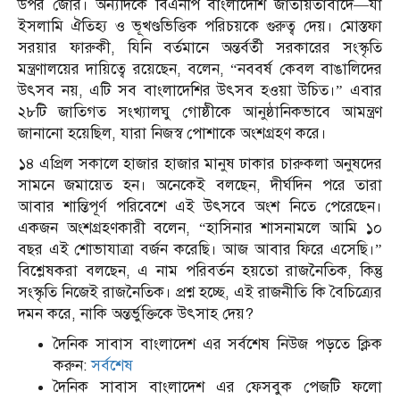
উপর জোর। অন্যদিকে বিএনপি বাংলাদেশি জাতীয়তাবাদে—যা
ইসলামি ঐতিহ্য ও ভূখণ্ডভিত্তিক পরিচয়কে গুরুত্ব দেয়। মোস্তফা
সরয়ার ফারুকী, যিনি বর্তমানে অন্তর্বর্তী সরকারের সংস্কৃতি
মন্ত্রণালয়ের দায়িত্বে রয়েছেন, বলেন, “নববর্ষ কেবল বাঙালিদের
উৎসব নয়, এটি সব বাংলাদেশির উৎসব হওয়া উচিত।” এবার
২৮টি জাতিগত সংখ্যালঘু গোষ্ঠীকে আনুষ্ঠানিকভাবে আমন্ত্রণ
জানানো হয়েছিল, যারা নিজস্ব পোশাকে অংশগ্রহণ করে।
১৪ এপ্রিল সকালে হাজার হাজার মানুষ ঢাকার চারুকলা অনুষদের
সামনে জমায়েত হন। অনেকেই বলছেন, দীর্ঘদিন পরে তারা
আবার শান্তিপূর্ণ পরিবেশে এই উৎসবে অংশ নিতে পেরেছেন।
একজন অংশগ্রহণকারী বলেন, “হাসিনার শাসনামলে আমি ১০
বছর এই শোভাযাত্রা বর্জন করেছি। আজ আবার ফিরে এসেছি।”
বিশ্লেষকরা বলছেন, এ নাম পরিবর্তন হয়তো রাজনৈতিক, কিন্তু
সংস্কৃতি নিজেই রাজনৈতিক। প্রশ্ন হচ্ছে, এই রাজনীতি কি বৈচিত্র্যের
দমন করে, নাকি অন্তর্ভুক্তিকে উৎসাহ দেয়?
দৈনিক সাবাস বাংলাদেশ এর সর্বশেষ নিউজ পড়তে ক্লিক
করুন:
সর্বশেষ
দৈনিক সাবাস বাংলাদেশ এর ফেসবুক পেজটি ফলো