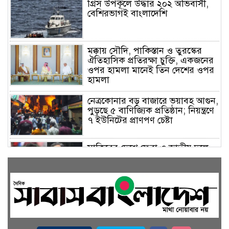
গ্রিস উপকূলে উদ্ধার ২০২ অভিবাসী,
বেশিরভাগই বাংলাদেশি
মক্কায় সৌদি, পাকিস্তান ও তুরস্কের
ঐতিহাসিক প্রতিরক্ষা চুক্তি, একজনের
ওপর হামলা মানেই তিন দেশের ওপর
হামলা
নেত্রকোনার বড় বাজারে ভয়াবহ আগুন,
পুড়ছে ৫ বাণিজ্যিক প্রতিষ্ঠান; নিয়ন্ত্রণে
৭ ইউনিটের প্রাণপণ চেষ্টা
সাকিবের দেশে ফেরা ও জাতীয় দলে
ফেরার সম্ভাবনা নেই, ইঙ্গিত ক্রীড়া
প্রতিমন্ত্রীর
ফেসবুকে যুক্ত হলো বিকাশ, সহজ
হলো ডিজিটাল পেমেন্ট