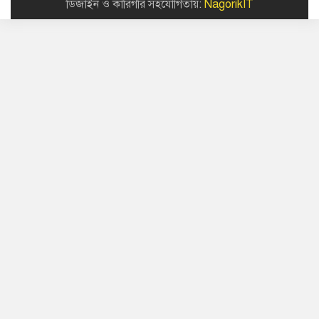
ডিজাইন ও কারিগরি সহযোগিতায়:
NagorikIT