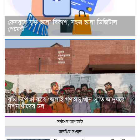
ফেসবুকে যুক্ত হলো বিকাশ, সহজ হলো ডিজিটাল
পেমেন্ট
বৃষ্টি উপেক্ষা করে ‘জুলাই গণঅভ্যুত্থান স্মৃতি জাদুঘরে’
দর্শনার্থীদের ঢল
সর্বশেষ আপডেট
জনপ্রিয় সংবাদ