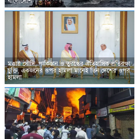
বাংলাদেশি
মক্কায় সৌদি, পাকিস্তান ও তুরস্কের ঐতিহাসিক প্রতিরক্ষা
চুক্তি, একজনের ওপর হামলা মানেই তিন দেশের ওপর
হামলা