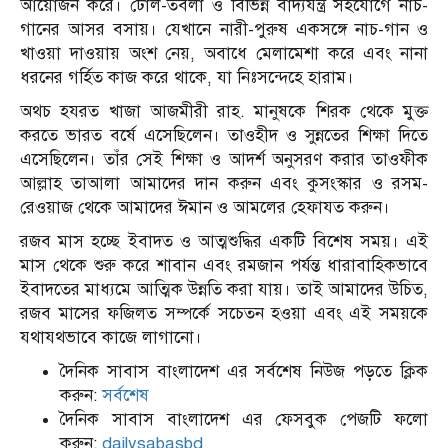
আয়োজন করে। ঢোল-তবলা ও বিভিন্ন বাদ্যযন্ত্র সহযোগে নাচ-
গানের আসর বসায়। যেখানে নারী-পুরুষ একসঙ্গে নাচ-গান ও
খাওয়া দাওয়ায় অংশ নেয়, অবাধে মেলামেশা করে এবং নানা
ধরনের গর্হিত কাজ করে থাকে, যা নিঃসন্দেহে হারাম।
অথচ হযরত খাজা আজমীরী রাহ. মানুষকে শিরক থেকে মুক্ত
করতে ভারত বর্ষে এসেছিলেন। তাওহীদ ও সুন্নতের শিক্ষা দিতে
এসেছিলেন। তাঁর সেই শিক্ষা ও আদর্শ অনুসরণ করার তাওফীক
আল্লাহ তাআলা আমাদের দান করুন এবং কুসংস্কার ও রসম-
রেওয়াজ থেকে আমাদের ঈমান ও আমলের হেফাযত করুন।
রজব মাস হচ্ছে ইবাদত ও আত্মশুদ্ধির একটি বিশেষ সময়। এই
মাস থেকে শুরু করে শাবান এবং রমজান পর্যন্ত ধারাবাহিকভাবে
ইবাদতের মাধ্যমে আত্মিক উন্নতি করা যায়। তাই আমাদের উচিত,
রজব মাসের ফজিলত সম্পর্কে সচেতন হওয়া এবং এই সময়কে
যথাযথভাবে কাজে লাগানো।
দৈনিক সাবাস বাংলাদেশ এর সর্বশেষ নিউজ পড়তে ক্লিক
করুন:
সর্বশেষ
দৈনিক সাবাস বাংলাদেশ এর ফেসবুক পেজটি ফলো
করুন:
dailysabasbd