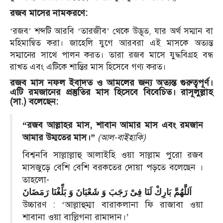
রজব মাসের নামকরণে:
‘রজব’ শব্দটি আরবি ‘তারজীব’ থেকে উদ্ভূত, যার অর্থ সম্মান বা
মহিমান্বিত করা। জাহেলি যুগে আরবরা এই মাসকে অত্যন্ত
সম্মানের সাথে পালন করত। তারা রজব মাসে যুদ্ধবিগ্রহ বন্ধ
রাখত এবং এটিকে শান্তির মাস হিসেবে গণ্য করত।
রজব মাস নফল ইবাদত ও আমলের জন্য অত্যন্ত গুরুত্বপূর্ণ।
এটি রমজানের প্রস্তুতির মাস হিসেবে বিবেচিত। রাসূলুল্লাহ
(সা.) বলেছেন:
“রজব আল্লাহর মাস, শাবান আমার মাস এবং রমজান
আমার উম্মতের মাস।”
(আল-বাইহাকি)
বিশ্বনবি সাল্লাল্লাহু আলাইহি ওয়া সাল্লাম পুরো রজব
মাসজুড়ে বেশি বেশি বরকতের দোয়া পড়তে বলেছেন ।
তাহলো-
اَللَّهُمَّ بَارِكْ لَنَا فِىْ رَجَبَ وَ شَعْبَانَ وَ بَلِّغْنَا رَمَضَانَ
উচ্চারণ : ‘আল্লাহুম্মা বারাকলানা ফি রাজাবা ওয়া
শাবানা ওয়া বাল্লিগনা রামাদান।’