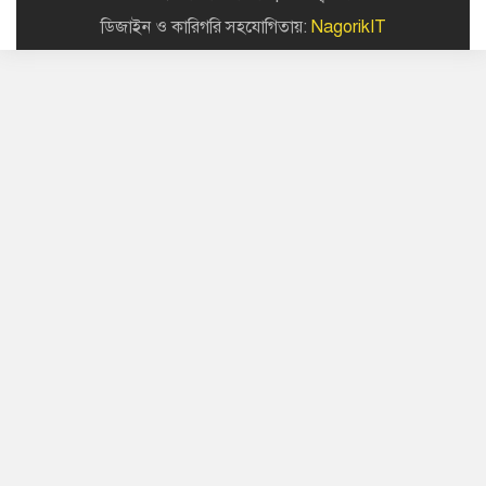
ডিজাইন ও কারিগরি সহযোগিতায়:
NagorikIT