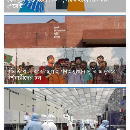
পেমেন্ট
বৃষ্টি উপেক্ষা করে ‘জুলাই গণঅভ্যুত্থান স্মৃতি জাদুঘরে’
দর্শনার্থীদের ঢল