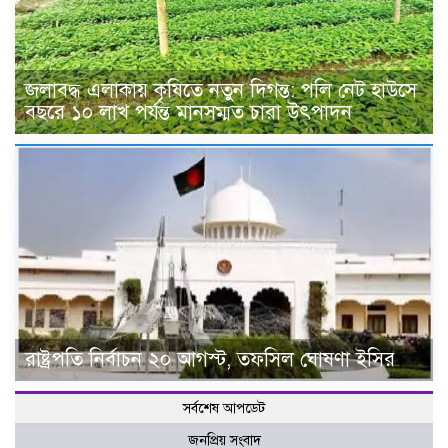
জলাবদ্ধ এলাকায় কৃষিতে নতুন দিগন্ত: পলি নেট হাউসে
বছরে ১০ লাখ পর্যন্ত মানসম্মত চারা উৎপাদন
রাষ্ট্রপতি নির্বাচন ২০ আগস্ট, তফসিল ঘোষণা ইসির
সর্বশেষ আপডেট
জনপ্রিয় সংবাদ