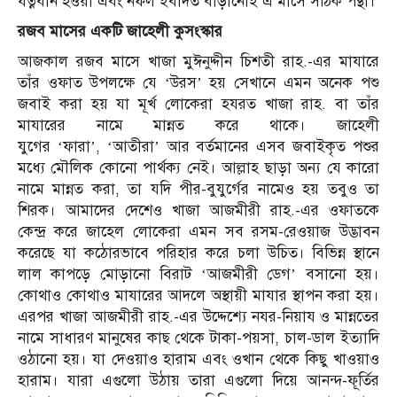
যত্নবান হওয়া এবং নফল ইবাদত বাড়ানোই এ মাসে সঠিক পন্থা।
রজব মাসের একটি জাহেলী কুসংস্কার
আজকাল রজব মাসে খাজা মুঈনুদ্দীন চিশতী রাহ.-এর মাযারে
তাঁর ওফাত উপলক্ষে যে ‘উরস’ হয় সেখানে এমন অনেক পশু
জবাই করা হয় যা মূর্খ লোকেরা হযরত খাজা রাহ. বা তাঁর
মাযারের নামে মান্নত করে থাকে। জাহেলী
যুগের ‘ফারা’, ‘আতীরা’ আর বর্তমানের এসব জবাইকৃত পশুর
মধ্যে মৌলিক কোনো পার্থক্য নেই। আল্লাহ ছাড়া অন্য যে কারো
নামে মান্নত করা, তা যদি পীর-বুযুর্গের নামেও হয় তবুও তা
শিরক। আমাদের দেশেও খাজা আজমীরী রাহ.-এর ওফাতকে
কেন্দ্র করে জাহেল লোকেরা এমন সব রসম-রেওয়াজ উদ্ভাবন
করেছে যা কঠোরভাবে পরিহার করে চলা উচিত। বিভিন্ন স্থানে
লাল কাপড়ে মোড়ানো বিরাট ‘আজমীরী ডেগ’ বসানো হয়।
কোথাও কোথাও মাযারের আদলে অস্থায়ী মাযার স্থাপন করা হয়।
এরপর খাজা আজমীরী রাহ.-এর উদ্দেশ্যে নযর-নিয়ায ও মান্নতের
নামে সাধারণ মানুষের কাছ থেকে টাকা-পয়সা, চাল-ডাল ইত্যাদি
ওঠানো হয়। যা দেওয়াও হারাম এবং ওখান থেকে কিছু খাওয়াও
হারাম। যারা এগুলো উঠায় তারা এগুলো দিয়ে আনন্দ-ফূর্তির