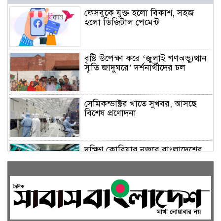
ফেসবুকে যুক্ত হলো বিকাশ, সহজ
হলো ডিজিটাল পেমেন্ট
বৃষ্টি উপেক্ষা করে ‘জুলাই গণঅভ্যুত্থান
স্মৃতি জাদুঘরে’ দর্শনার্থীদের ঢল
সেমিকন্ডাক্টর খাতে সুখবর, আসছে
বিশেষ প্রণোদনা
দক্ষিণ কোরিয়ার নজরে বাংলাদেশের
পোশাক শিল্প, বড় বিনিয়োগ সম্ভাবনা
জলাবদ্ধ এলাকায় কৃষিতে নতুন দিগন্ত:
পলি নেট হাউসে বছরে ১০ লাখ পর্যন্ত
মানসম্মত চারা উৎপাদন