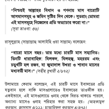
“নিশ্চয়ই আল্লাহর বিধান ও গণনায় মাস বারোটি
আসমানসমূহ ও জমিন সৃষ্টির দিন থেকে। সুতরাং তোমরা
এই মাসসমূহে নিজেদের প্রতি অত্যাচার করো না।”
(সূরা তাওবা: ৩৬)
রাসূলুল্লাহ (সাল্লাল্লাহু আলাইহি ওয়া সাল্লাম) বলেছেন:
“বারো মাসে বছর। তার মধ্যে চারটি মাস সম্মানিত।
তিনটি ধারাবাহিক: যিলকদ, যিলহজ্ব, মহররম এবং
চতুর্থটি হল রজব, যা জুমাদাল উখরা ও শাবান মাসের
মধ্যবর্তী মাস।”
(সহীহ বুখারী ২/৬৭২)
উলামায়ে কেরাম বলেছেন, এই চারটি মাসে ইবাদতের প্রতি
যত্নবান হলে বাকি মাসগুলোতেও ইবাদতের তাওফীক হয়।
একইভাবে, এই মাসগুলোতে গুনাহ থেকে বিরত থাকতে পারলে,
অন্যান্য মাসেও গুনাহ পরিহার করা সহজ হয়।
(আহকামুল
কুরআন, জাসসাস ৩/১১১; মাআরিফুল কুরআন ৪/৩৭২)