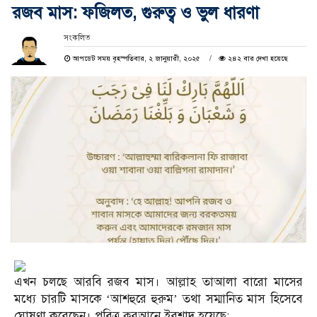
রজব মাস: ফজিলত, গুরুত্ব ও ভুল ধারণা
সংকলিত
আপডেট সময় বৃহস্পতিবার, ২ জানুয়ারী, ২০২৫
২৪২ বার দেখা হয়েছে
এখন চলছে আরবি রজব মাস। আল্লাহ তাআলা বারো মাসের
মধ্যে চারটি মাসকে ‘আশহুরে হুরুম’ তথা সম্মানিত মাস হিসেবে
ঘোষণা করেছেন। পবিত্র কুরআনে ইরশাদ হয়েছে: