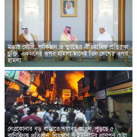
মক্কায় সৌদি, পাকিস্তান ও তুরস্কের ঐতিহাসিক প্রতিরক্ষা
চুক্তি, একজনের ওপর হামলা মানেই তিন দেশের ওপর
হামলা
নেত্রকোনার বড় বাজারে ভয়াবহ আগুন, পুড়ছে ৫
বাণিজ্যিক প্রতিষ্ঠান; নিয়ন্ত্রণে ৭ ইউনিটের প্রাণপণ চেষ্টা