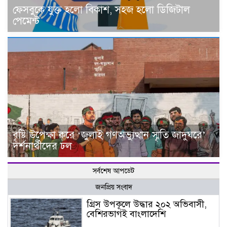
ফেসবুকে যুক্ত হলো বিকাশ, সহজ হলো ডিজিটাল
পেমেন্ট
বৃষ্টি উপেক্ষা করে ‘জুলাই গণঅভ্যুত্থান স্মৃতি জাদুঘরে’
দর্শনার্থীদের ঢল
সর্বশেষ আপডেট
জনপ্রিয় সংবাদ
গ্রিস উপকূলে উদ্ধার ২০২ অভিবাসী,
বেশিরভাগই বাংলাদেশি