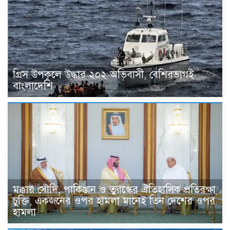
গ্রিস উপকূলে উদ্ধার ২০২ অভিবাসী, বেশিরভাগই
বাংলাদেশি
মক্কায় সৌদি, পাকিস্তান ও তুরস্কের ঐতিহাসিক প্রতিরক্ষা
চুক্তি, একজনের ওপর হামলা মানেই তিন দেশের ওপর
হামলা