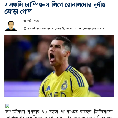
এএফসি চ্যাম্পিয়নস লিগে রোনালদোর দুর্দান্ত
জোড়া গোল
অনলাইন ডেস্ক।
আপডেট সময় মঙ্গলবার, ৪ ফেব্রুয়ারী, ২০২৫
২৯০ বার দেখা হয়েছে
আগামীকাল বুধবার ৪০ বছরে পা রাখতে যাচ্ছেন ক্রিস্টিয়ানো