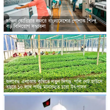
দক্ষিণ কোরিয়ার নজরে বাংলাদেশের পোশাক শিল্প,
বড় বিনিয়োগ সম্ভাবনা
জলাবদ্ধ এলাকায় কৃষিতে নতুন দিগন্ত: পলি নেট হাউসে
বছরে ১০ লাখ পর্যন্ত মানসম্মত চারা উৎপাদন