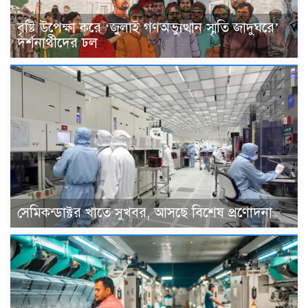
বৃষ্টি উপেক্ষা করে ‘জুলাই গণঅভ্যুত্থান স্মৃতি জাদুঘরে’
দর্শনার্থীদের ঢল
সেমিকন্ডাক্টর খাতে সুখবর, আসছে বিশেষ প্রণোদনা