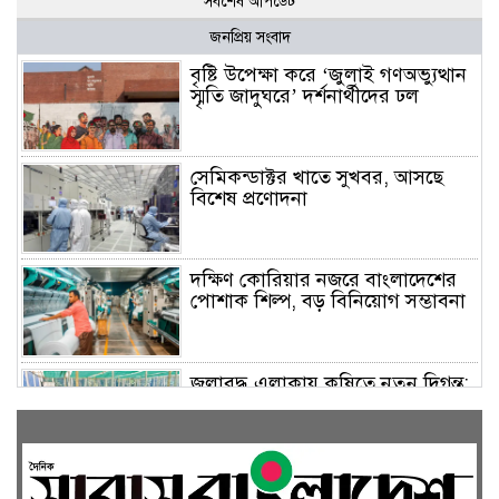
সর্বশেষ আপডেট
জনপ্রিয় সংবাদ
বৃষ্টি উপেক্ষা করে ‘জুলাই গণঅভ্যুত্থান
স্মৃতি জাদুঘরে’ দর্শনার্থীদের ঢল
সেমিকন্ডাক্টর খাতে সুখবর, আসছে
বিশেষ প্রণোদনা
দক্ষিণ কোরিয়ার নজরে বাংলাদেশের
পোশাক শিল্প, বড় বিনিয়োগ সম্ভাবনা
জলাবদ্ধ এলাকায় কৃষিতে নতুন দিগন্ত:
পলি নেট হাউসে বছরে ১০ লাখ পর্যন্ত
মানসম্মত চারা উৎপাদন
রাষ্ট্রপতি নির্বাচন ২০ আগস্ট, তফসিল