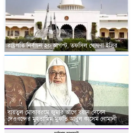
রাষ্ট্রপতি নির্বাচন ২০ আগস্ট, তফসিল ঘোষণা ইসির
বায়তুল মোকাররমে জুমার আগে বয়ান দেবেন
দেওবন্দের মুহতামিম মুফতি আবুল কাসেম নোমানী