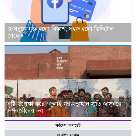
ফেসবুকে যুক্ত হলো বিকাশ, সহজ হলো ডিজিটাল
পেমেন্ট
বৃষ্টি উপেক্ষা করে ‘জুলাই গণঅভ্যুত্থান স্মৃতি জাদুঘরে’
দর্শনার্থীদের ঢল
সর্বশেষ আপডেট
জনপ্রিয় সংবাদ