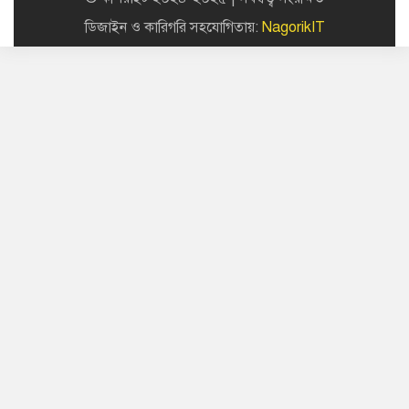
ডিজাইন ও কারিগরি সহযোগিতায়:
NagorikIT