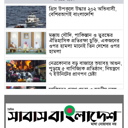
গ্রিস উপকূলে উদ্ধার ২০২ অভিবাসী,
বেশিরভাগই বাংলাদেশি
মক্কায় সৌদি, পাকিস্তান ও তুরস্কের
ঐতিহাসিক প্রতিরক্ষা চুক্তি, একজনের
ওপর হামলা মানেই তিন দেশের ওপর
হামলা
নেত্রকোনার বড় বাজারে ভয়াবহ আগুন,
পুড়ছে ৫ বাণিজ্যিক প্রতিষ্ঠান; নিয়ন্ত্রণে
৭ ইউনিটের প্রাণপণ চেষ্টা
সাকিবের দেশে ফেরা ও জাতীয় দলে
ফেরার সম্ভাবনা নেই, ইঙ্গিত ক্রীড়া
প্রতিমন্ত্রীর
ফেসবুকে যুক্ত হলো বিকাশ, সহজ
হলো ডিজিটাল পেমেন্ট