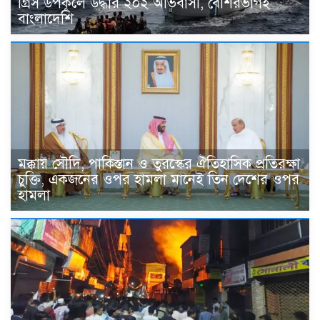
গ্রিস উপকূলে উদ্ধার ২০২ অভিবাসী, বেশিরভাগই
বাংলাদেশি
মক্কায় সৌদি, পাকিস্তান ও তুরস্কের ঐতিহাসিক প্রতিরক্ষা
চুক্তি, একজনের ওপর হামলা মানেই তিন দেশের ওপর
হামলা