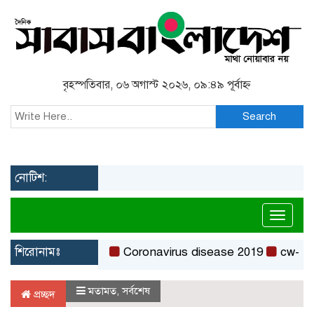
বৃহস্পতিবার, ০৬ অগাস্ট ২০২৬, ০৯:৪৯ পূর্বাহ্ন
Search
নোটিশ:
Toggl
শিরোনামঃ
Coronavirus disease 2019
cw-check-h
মতামত
,
সর্বশেষ
প্রচ্ছদ