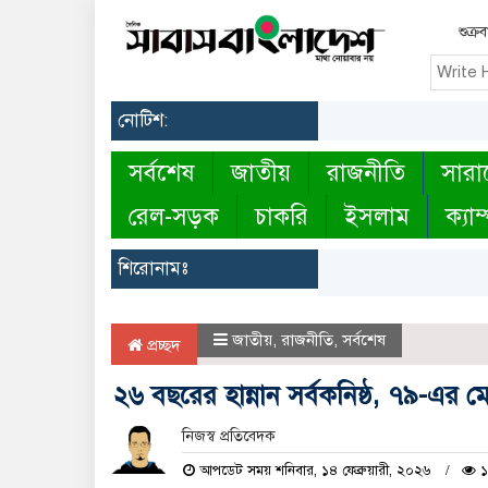
শুক্র
নোটিশ:
সর্বশেষ
জাতীয়
রাজনীতি
সারা
রেল-সড়ক
চাকরি
ইসলাম
ক্যাম
শিরোনামঃ
জাতীয়
,
রাজনীতি
,
সর্বশেষ
প্রচ্ছদ
২৬ বছরের হান্নান সর্বকনিষ্ঠ, ৭৯-এর ম
নিজস্ব প্রতিবেদক
আপডেট সময় শনিবার, ১৪ ফেব্রুয়ারী, ২০২৬
১