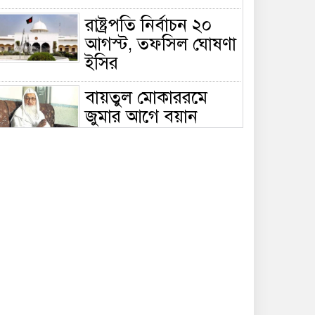
রাষ্ট্রপতি নির্বাচন ২০
আগস্ট, তফসিল ঘোষণা
ইসির
বায়তুল মোকাররমে
জুমার আগে বয়ান
দেবেন দেওবন্দের
মুহতামিম মুফতি আবুল কাসেম নোমানী
ভারত ও পাকিস্তানের দুই
ইসলামিক বক্তা আসছেন
বাংলাদেশে, ঢাকা-
ট্টগ্রামে আন্তর্জাতিক সেমিনার
জীবিত থাকতেই নিজের
‘চল্লিশা’ করলেন বৃদ্ধ,