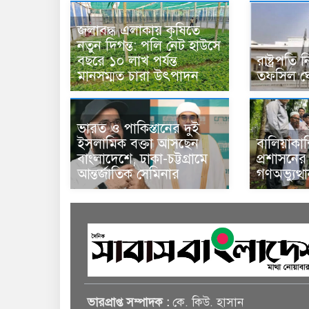
জলাবদ্ধ এলাকায় কৃষিতে
নতুন দিগন্ত: পলি নেট হাউসে
বছরে ১০ লাখ পর্যন্ত
রাষ্ট্রপতি
মানসম্মত চারা উৎপাদন
তফসিল ঘ
ভারত ও পাকিস্তানের দুই
ইসলামিক বক্তা আসছেন
বালিয়াকা
বাংলাদেশে, ঢাকা-চট্টগ্রামে
প্রশাসনে
আন্তর্জাতিক সেমিনার
গণঅভ্যুত্
ভারপ্রাপ্ত সম্পাদক :
কে. কিউ. হাসান