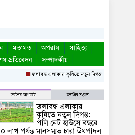
ন
মতামত
অপরাধ
সাহিত্য
েষ প্রতিবেদন
সম্পাদকীয়
জলাবদ্ধ এলাকায় কৃষিতে নতুন দিগন্ত: পলি নেট হাউসে বছর
সর্বশেষ আপডেট
জনপ্রিয় সংবাদ
জলাবদ্ধ এলাকায়
কৃষিতে নতুন দিগন্ত:
পলি নেট হাউসে বছরে
০ লাখ পর্যন্ত মানসম্মত চারা উৎপাদন