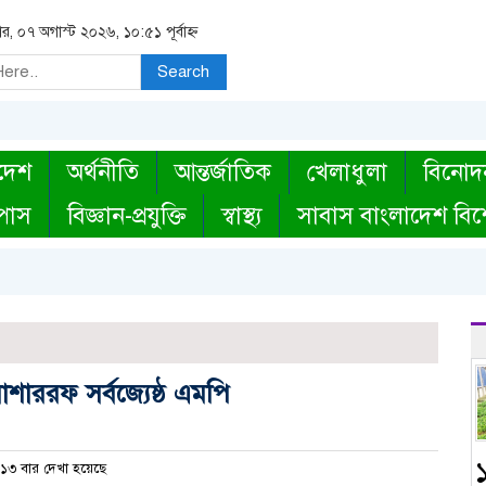
বার, ০৭ অগাস্ট ২০২৬, ১০:৫১ পূর্বাহ্ন
Search
দেশ
অর্থনীতি
আন্তর্জাতিক
খেলাধুলা
বিনোদ
্পাস
বিজ্ঞান-প্রযুক্তি
স্বাস্থ্য
সাবাস বাংলাদেশ বিশ
োশাররফ সর্বজ্যেষ্ঠ এমপি
১
১৩ বার দেখা হয়েছে