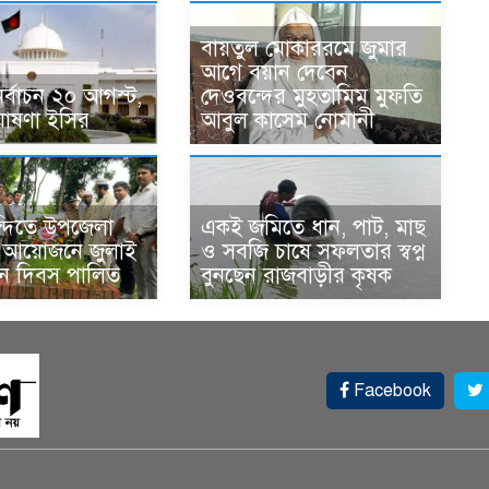
বায়তুল মোকাররমে জুমার
আগে বয়ান দেবেন
 নির্বাচন ২০ আগস্ট,
দেওবন্দের মুহতামিম মুফতি
োষণা ইসির
আবুল কাসেম নোমানী
ন্দিতে উপজেলা
একই জমিতে ধান, পাট, মাছ
র আয়োজনে জুলাই
ও সবজি চাষে সফলতার স্বপ্ন
থান দিবস পালিত
বুনছেন রাজবাড়ীর কৃষক
Facebook