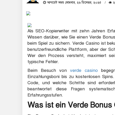
আপডেট সময় সোমবার, ২৯ ডিসেম্বর, ২০২৫
২৭
Als SEO-Kopierwriter mit zehn Jahren Erfa
Wissen darüber, wie Sie einen Verde Bonus
beim Spiel zu sichern. Verde Casino ist be
benutzerfreundliche Plattform, aber der Sc
Wer den Prozess versteht, maximiert se
typische Fehler.
Beim Besuch von
verde casino
begegn
Einzahlungsboni bis zu kostenlosen Spi
Code, und welche Schritte sind erforderli
beantwortet diese Fragen systematisch
Erfahrungsstufen.
Was ist ein Verde Bonus 