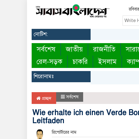
রবিবা
নোটিশ:
সর্বশেষ
জাতীয়
রাজনীতি
সারা
রেল-সড়ক
চাকরি
ইসলাম
ক্যাম
শিরোনামঃ
সর্বশেষ
প্রচ্ছদ
Wie erhalte ich einen Verde Bo
Leitfaden
রিপোর্টারের নাম