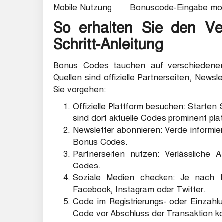
Mobile Nutzung
Bonuscode-Eingabe mobi
So erhalten Sie den Ver
Schritt-Anleitung
Bonus Codes tauchen auf verschiedenen
Quellen sind offizielle Partnerseiten, Newsle
Sie vorgehen:
Offizielle Plattform besuchen: Starten 
sind dort aktuelle Codes prominent plat
Newsletter abonnieren: Verde informie
Bonus Codes.
Partnerseiten nutzen: Verlässliche A
Codes.
Soziale Medien checken: Je nach 
Facebook, Instagram oder Twitter.
Code im Registrierungs- oder Einzahl
Code vor Abschluss der Transaktion ko