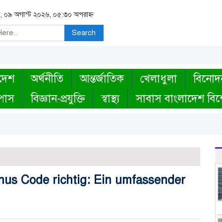
র, ০৯ অগাস্ট ২০২৬, ০৫:৩০ অপরাহ্ন
Search
দেশ
অর্থনীতি
আন্তর্জাতিক
খেলাধুলা
বিনোদ
্পাস
বিজ্ঞান-প্রযুক্তি
স্বাস্থ্য
সাবাস বাংলাদেশ বিশ
nus Code richtig: Ein umfassender