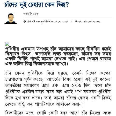
চাঁদের দুই চেহারা কেন ভিন্ন?
অনলাইন ডেস্ক
আপডেট সময় বৃহস্পতিবার, ১৫ মে, ২০২৫
২৫১ বার দেখা হয়েছে
পৃথিবীর একমাত্র উপগ্রহ চাঁদ আমাদের কাছে দীর্ঘদিন ধরেই
বিস্ময়ের উৎস। অনেকেই লক্ষ্য করেছেন, চাঁদের সব সময়
একটি নির্দিষ্ট পাশই আমরা দেখতে পাই। এর পেছনে রয়েছে
এক জটিল কিন্তু বিজ্ঞানসম্মত ব্যাখ্যা।
চাঁদ যেমন পৃথিবীকে ঘিরে ঘুরছে, তেমনি নিজের অক্ষের
চারপাশেও ঘূর্ণন করছে। আশ্চর্যের বিষয় হলো, এই দুই ধরনের
আবর্তনের সময়কাল প্রায় এক—প্রায় ২৭.৩ দিন। ফলে চাঁদ
পৃথিবীকে প্রদক্ষিণ করার সময় তার একই পাশ সবসময় পৃথিবীর
দিকে মুখ করে থাকে। তাই আমরা চাঁদের কেবল একটি দিকই
দেখতে পাই, অন্য পাশটি থাকে আমাদের অজানা।
বিজ্ঞানীদের মতে, কোটি কোটি বছর আগে চাঁদ নিজের অক্ষে