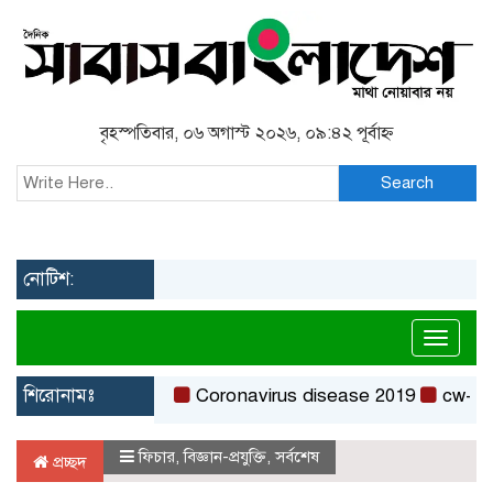
বৃহস্পতিবার, ০৬ অগাস্ট ২০২৬, ০৯:৪২ পূর্বাহ্ন
Search
নোটিশ:
Toggl
শিরোনামঃ
Coronavirus disease 2019
cw-check
ফিচার
,
বিজ্ঞান-প্রযুক্তি
,
সর্বশেষ
প্রচ্ছদ