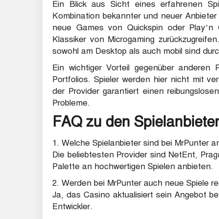
Ein Blick aus Sicht eines erfahrenen Sp
Kombination bekannter und neuer Anbieter 
neue Games von Quickspin oder Play’n G
Klassiker von Microgaming zurückzugreifen
sowohl am Desktop als auch mobil sind du
Ein wichtiger Vorteil gegenüber anderen P
Portfolios. Spieler werden hier nicht mit ve
der Provider garantiert einen reibungslos
Probleme.
FAQ zu den Spielanbieter
1. Welche Spielanbieter sind bei MrPunter a
Die beliebtesten Provider sind NetEnt, Prag
Palette an hochwertigen Spielen anbieten.
2. Werden bei MrPunter auch neue Spiele r
Ja, das Casino aktualisiert sein Angebot be
Entwickler.