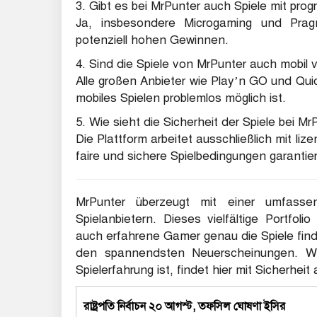
3. Gibt es bei MrPunter auch Spiele mit pro
Ja, insbesondere Microgaming und Pragm
potenziell hohen Gewinnen.
4. Sind die Spiele von MrPunter auch mobil 
Alle großen Anbieter wie Play’n GO und Quic
mobiles Spielen problemlos möglich ist.
5. Wie sieht die Sicherheit der Spiele bei M
Die Plattform arbeitet ausschließlich mit li
faire und sichere Spielbedingungen garantier
MrPunter überzeugt mit einer umfass
Spielanbietern. Dieses vielfältige Portfol
auch erfahrene Gamer genau die Spiele finde
den spannendsten Neuerscheinungen. W
Spielerfahrung ist, findet hier mit Sicherhe
রাষ্ট্রপতি নির্বাচন ২০ আগস্ট, তফসিল ঘোষণা ইসির