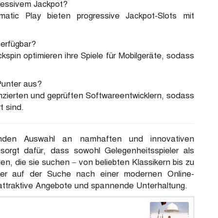
gressivem Jackpot?
atic Play bieten progressive Jackpot-Slots mit
verfügbar?
kspin optimieren ihre Spiele für Mobilgeräte, sodass
rPunter aus?
zenzierten und geprüften Softwareentwicklern, sodass
t sind.
enden Auswahl an namhaften und innovativen
io sorgt dafür, dass sowohl Gelegenheitsspieler als
n, die sie suchen – von beliebten Klassikern bis zu
er auf der Suche nach einer modernen Online-
it attraktive Angebote und spannende Unterhaltung.