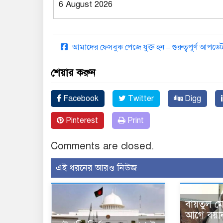
6 August 2026
আমাদের ফেসবুক পেজে যুক্ত হন – গুরুত্বপূর্ণ আপ
শেয়ার করুন
Facebook
Twitter
Digg
Pinterest
Print
Comments are closed.
এই ধরনের আরও নিউজ
বায়তুল ম
আগে বয়া