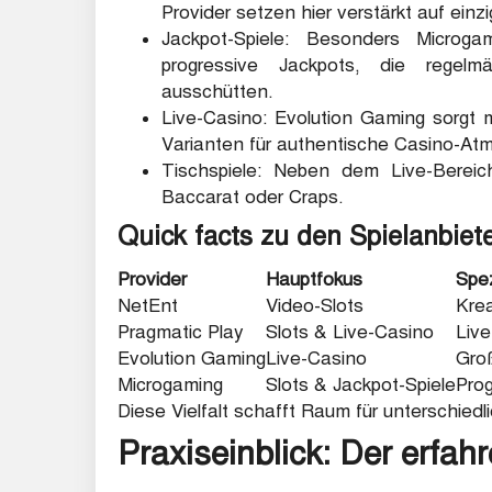
Provider setzen hier verstärkt auf ein
Jackpot-Spiele: Besonders Microga
progressive Jackpots, die regelm
ausschütten.
Live-Casino: Evolution Gaming sorgt 
Varianten für authentische Casino-Atm
Tischspiele: Neben dem Live-Bereich
Baccarat oder Craps.
Quick facts zu den Spielanbiet
Provider
Hauptfokus
Spez
NetEnt
Video-Slots
Kre
Pragmatic Play
Slots & Live-Casino
Live
Evolution Gaming
Live-Casino
Gro
Microgaming
Slots & Jackpot-Spiele
Prog
Diese Vielfalt schafft Raum für unterschiedl
Praxiseinblick: Der erfah