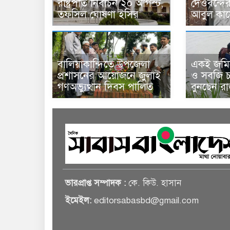
রাষ্ট্রপতি নির্বাচন ২০ আগস্ট,
দেওবন্দে
তফসিল ঘোষণা ইসির
আবুল কাস
বালিয়াকান্দিতে উপজেলা
একই জমিত
প্রশাসনের আয়োজনে জুলাই
ও সবজি চা
গণঅভ্যুত্থান দিবস পালিত
বুনছেন র
ভারপ্রাপ্ত সম্পাদক :
কে. কিউ. হাসান
ইমেইল:
editorsabasbd@gmail.com