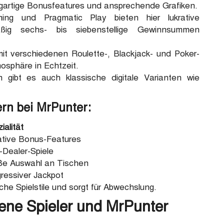
zigartige Bonusfeatures und ansprechende Grafiken.
ming und Pragmatic Play bieten hier lukrative
äßig sechs- bis siebenstellige Gewinnsummen
mit verschiedenen Roulette-, Blackjack- und Poker-
osphäre in Echtzeit.
 gibt es auch klassische digitale Varianten wie
ern bei MrPunter:
ialität
ative Bonus-Features
-Dealer-Spiele
ße Auswahl an Tischen
ressiver Jackpot
iche Spielstile und sorgt für Abwechslung.
rene Spieler und MrPunter