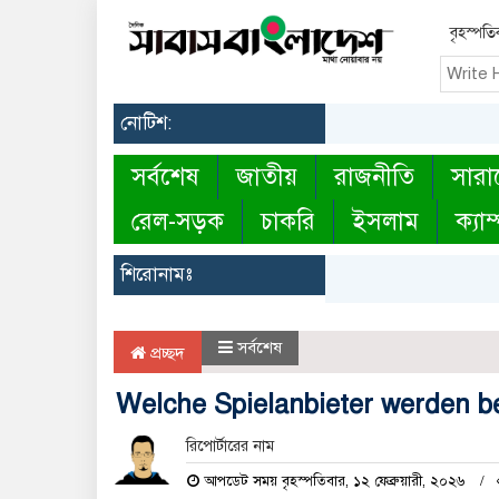
বৃহস্পত
নোটিশ:
সর্বশেষ
জাতীয়
রাজনীতি
সারা
রেল-সড়ক
চাকরি
ইসলাম
ক্যাম
শিরোনামঃ
সর্বশেষ
প্রচ্ছদ
Welche Spielanbieter werden be
রিপোর্টারের নাম
আপডেট সময় বৃহস্পতিবার, ১২ ফেব্রুয়ারী, ২০২৬