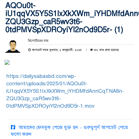
AQOu0t-
iU1qqVX5Y5S1IxXkXWm_iYHDMfdAnn
ZQU3Gzp_caR5wv3t6-
0tdPMVSpXDROyiYl2nOd9D5r- (1)
রিপোর্টারের নাম
আপডেট সময় বুধবার, ১ জানুয়ারী, ২০২৫
৪৮ বার দেখা হয়েছে
https://dailysabasbd.com/wp-
content/uploads/2025/01/AQOu0t-
iU1qqVX5Y5S1IxXkXWm_iYHDMfdAnnCqTNA8n-
ZQU3Gzp_caR5wv3t6-
0tdPMVSpXDROyiYl2nOd9D5r-1.mov
আমাদের ফেসবুক পেজে যুক্ত হন – গুরুত্বপূর্ণ আপডেট পেতে
ফলো করুন