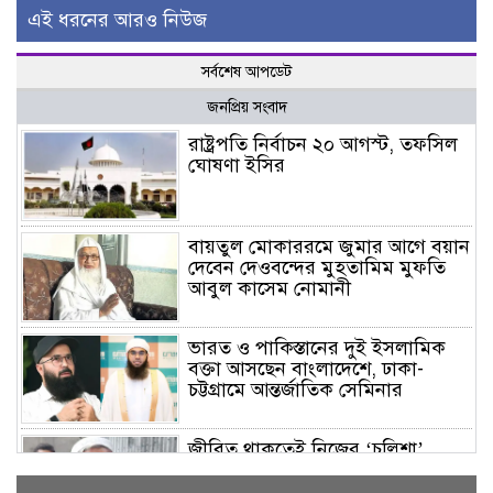
এই ধরনের আরও নিউজ
সর্বশেষ আপডেট
জনপ্রিয় সংবাদ
রাষ্ট্রপতি নির্বাচন ২০ আগস্ট, তফসিল
ঘোষণা ইসির
বায়তুল মোকাররমে জুমার আগে বয়ান
দেবেন দেওবন্দের মুহতামিম মুফতি
আবুল কাসেম নোমানী
ভারত ও পাকিস্তানের দুই ইসলামিক
বক্তা আসছেন বাংলাদেশে, ঢাকা-
চট্টগ্রামে আন্তর্জাতিক সেমিনার
জীবিত থাকতেই নিজের ‘চল্লিশা’
করলেন বৃদ্ধ, খেলেন ২ হাজার মানুষ