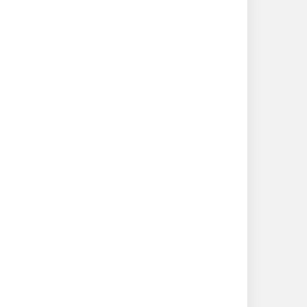
খেলেন ২ হাজার মানুষ
বালিয়াকান্দিতে
উপজেলা প্রশাসনের
আয়োজনে জুলাই
গণঅভ্যুত্থান দিবস পালিত