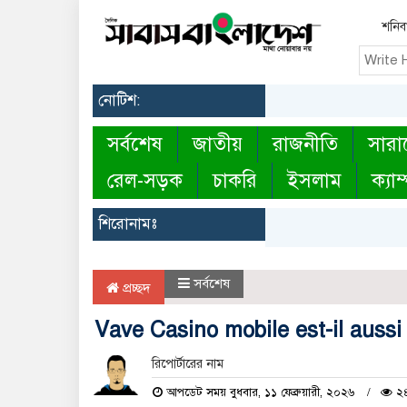
শনিবা
নোটিশ:
সর্বশেষ
জাতীয়
রাজনীতি
সারা
রেল-সড়ক
চাকরি
ইসলাম
ক্যাম
শিরোনামঃ
সর্বশেষ
প্রচ্ছদ
Vave Casino mobile est-il aussi
রিপোর্টারের নাম
আপডেট সময় বুধবার, ১১ ফেব্রুয়ারী, ২০২৬
২৪