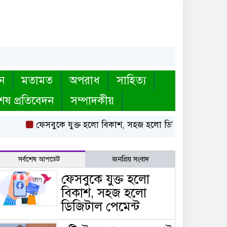
ন
মতামত
অপরাধ
সাহিত্য
েষ প্রতিবেদন
সম্পাদকীয়
ফেসবুকে যুক্ত হলো বিকাশ, সহজ হলো ডিজিটাল পেমেন্ট
বৃষ্ট
সর্বশেষ আপডেট
জনপ্রিয় সংবাদ
ফেসবুকে যুক্ত হলো
বিকাশ, সহজ হলো
ডিজিটাল পেমেন্ট