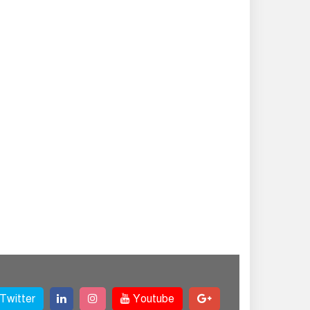
Twitter
Youtube