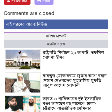
Pinterest
Print
Comments are closed.
এই ধরনের আরও নিউজ
সর্বশেষ আপডেট
জনপ্রিয় সংবাদ
রাষ্ট্রপতি নির্বাচন ২০ আগস্ট, তফসিল
ঘোষণা ইসির
বায়তুল মোকাররমে জুমার আগে বয়ান
দেবেন দেওবন্দের মুহতামিম মুফতি
আবুল কাসেম নোমানী
ভারত ও পাকিস্তানের দুই ইসলামিক
বক্তা আসছেন বাংলাদেশে, ঢাকা-
চট্টগ্রামে আন্তর্জাতিক সেমিনার