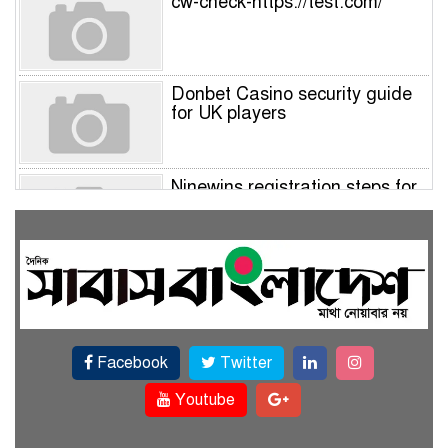
cw-check-https://test.com/
Donbet Casino security guide
for UK players
Ninewins registration steps for
UK players – Quick sign‑up
guide
Nine Wins Casino account
verification guide for UK
players
Facebook
Twitter
NineWin login account
verification guide for UK
Youtube
players