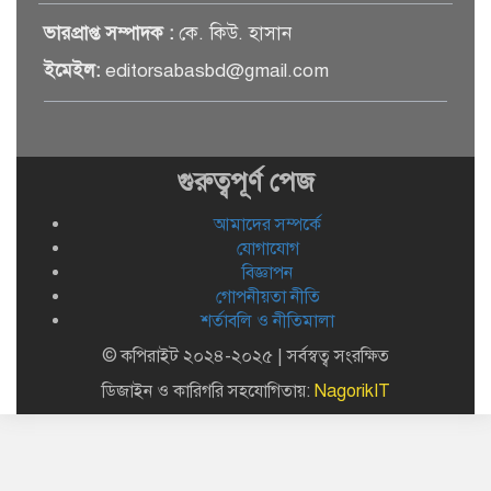
Ninewin login steps and
ভারপ্রাপ্ত সম্পাদক :
কে. কিউ. হাসান
methods for UK players
ইমেইল:
editorsabasbd@gmail.com
Ninewin Promo Code Guide:
Claim Bonuses, Register Fast
& Play Safely in the UK
গুরুত্বপূর্ণ পেজ
Donbet Casino Security Guide
আমাদের সম্পর্কে
যোগাযোগ
বিজ্ঞাপন
গোপনীয়তা নীতি
Ninewin Login Guide: Verify
শর্তাবলি ও নীতিমালা
Your Account, Unlock Bonuses
© কপিরাইট ২০২৪-২০২৫ | সর্বস্বত্ব সংরক্ষিত
& Play Safely in the UK
ডিজাইন ও কারিগরি সহযোগিতায়:
NagorikIT