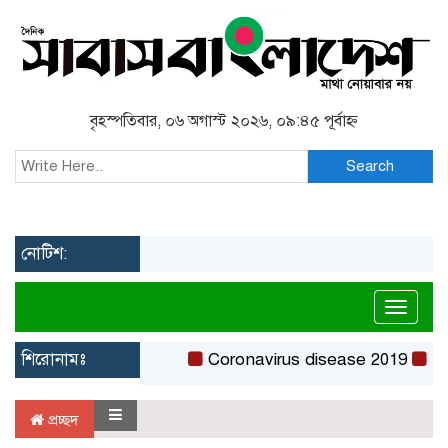
বৃহস্পতিবার, ০৬ অগাস্ট ২০২৬, ০৯:৪৫ পূর্বাহ্ন
Search
নোটিশ:
Toggl
শিরোনামঃ
Coronavirus disease 2019
cw-
প্রচ্ছদ