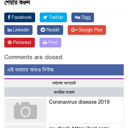
শেয়ার করুন
Facebook
Twitter
Digg
Linkedin
Reddit
Google Plus
Pinterest
Print
Comments are closed.
এই ধরনের আরও নিউজ
সর্বশেষ আপডেট
জনপ্রিয় সংবাদ
Coronavirus disease 2019