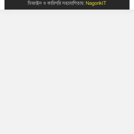
ডিজাইন ও কারিগরি সহযোগিতায়:
NagorikIT