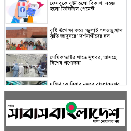
ফেসবুকে যুক্ত হলো বিকাশ, সহজ
হলো ডিজিটাল পেমেন্ট
বৃষ্টি উপেক্ষা করে ‘জুলাই গণঅভ্যুত্থান
স্মৃতি জাদুঘরে’ দর্শনার্থীদের ঢল
সেমিকন্ডাক্টর খাতে সুখবর, আসছে
বিশেষ প্রণোদনা
দক্ষিণ কোরিয়ার নজরে বাংলাদেশের
পোশাক শিল্প, বড় বিনিয়োগ সম্ভাবনা
জলাবদ্ধ এলাকায় কৃষিতে নতুন দিগন্ত:
পলি নেট হাউসে বছরে ১০ লাখ পর্যন্ত
মানসম্মত চারা উৎপাদন