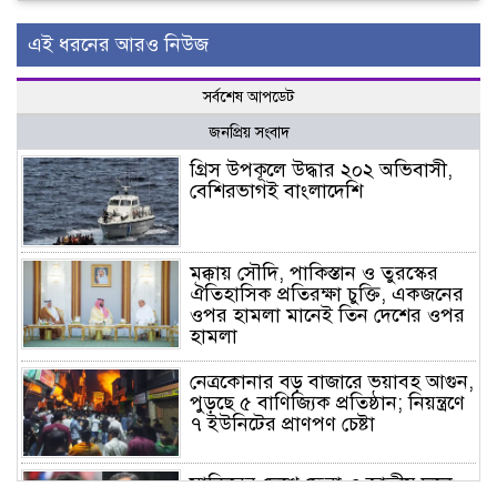
এই ধরনের আরও নিউজ
সর্বশেষ আপডেট
জনপ্রিয় সংবাদ
গ্রিস উপকূলে উদ্ধার ২০২ অভিবাসী,
বেশিরভাগই বাংলাদেশি
মক্কায় সৌদি, পাকিস্তান ও তুরস্কের
ঐতিহাসিক প্রতিরক্ষা চুক্তি, একজনের
ওপর হামলা মানেই তিন দেশের ওপর
হামলা
নেত্রকোনার বড় বাজারে ভয়াবহ আগুন,
পুড়ছে ৫ বাণিজ্যিক প্রতিষ্ঠান; নিয়ন্ত্রণে
৭ ইউনিটের প্রাণপণ চেষ্টা
সাকিবের দেশে ফেরা ও জাতীয় দলে