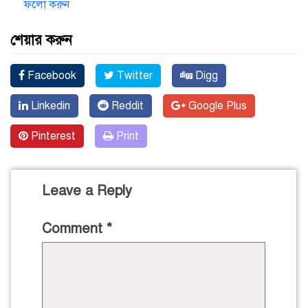
ফলো করুন
শেয়ার করুন
Facebook
Twitter
Digg
Linkedin
Reddit
Google Plus
Pinterest
Print
Leave a Reply
Comment
*