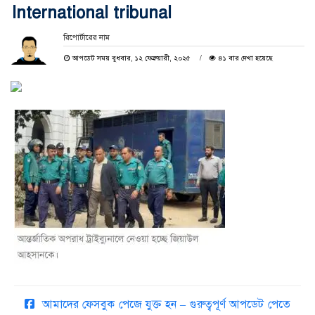
International tribunal
রিপোর্টারের নাম
আপডেট সময় বুধবার, ১২ ফেব্রুয়ারী, ২০২৫
৪১ বার দেখা হয়েছে
আমাদের ফেসবুক পেজে যুক্ত হন – গুরুত্বপূর্ণ আপডেট পেতে