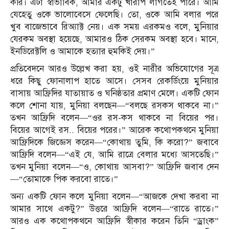
করি। এটা স্বাভাবিক, আমার একটু খারাপ লাগতেই পারে। আমি
যেহেতু ওকে ভালোবেসে ফেলেছি। তো, ওকে আমি বলার পরে
খুব বাজেভাবে রিঅ্যাক্ট নেয়। এক সময় এরকমও বলে, মুনিয়ার
যেরকম অবস্থা হয়েছে, আমারও ঠিক সেরকম অবস্থা হবে। মানে,
ইনডিরেক্টলি ও আমাকে হত্যার হুমকিই দেয়।”
প্রতিবেদনে আরও উল্লেখ করা হয়, ওই নারীর অভিযোগের সূত্র
ধরে কিছু ফোনালাপ হাতে আসে। সেসব রেকর্ডিংয়ে মুনিয়ার
বাসায় আফ্রিদির যাতায়াত ও ঘনিষ্ঠতার প্রমাণ মেলে। একটি ফোন
কলে শোনা যায়, মুনিয়া বলছেন—“বলছে রসকস থাকবে না।”
তখন আফ্রিদি বলেন—“ওর রস-কস থাকবে না বিয়ের পর।
বিয়ের আগেই রস.. বিয়ের পরের।” আরেক কথোপকথনে মুনিয়া
আফ্রিদিকে জিজ্ঞেস করেন—“কোথায় তুমি, কি করো?” জবাবে
আফ্রিদি বলেন—“এই যে, আমি রাত্রে বেলার মধ্যে আসতেছি।”
তখন মুনিয়া বলেন—“ও, কোথায় আসবা?” আফ্রিদি জবাব দেন
—“তোমাকে পিক করবো রাতে।”
অন্য একটি ফোন কলে মুনিয়া বলেন—“আজকে দেখা করবা না
আমার সাথে একটু?” উত্তরে আফ্রিদি বলেন—“রাতে রাতে।”
আরও এক কথোপকথনে আফ্রিদি স্বীকার করেন তিনি “ড্রাংক”