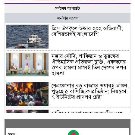
সর্বশেষ আপডেট
জনপ্রিয় সংবাদ
গ্রিস উপকূলে উদ্ধার ২০২ অভিবাসী,
বেশিরভাগই বাংলাদেশি
মক্কায় সৌদি, পাকিস্তান ও তুরস্কের
ঐতিহাসিক প্রতিরক্ষা চুক্তি, একজনের
ওপর হামলা মানেই তিন দেশের ওপর
হামলা
নেত্রকোনার বড় বাজারে ভয়াবহ আগুন,
পুড়ছে ৫ বাণিজ্যিক প্রতিষ্ঠান; নিয়ন্ত্রণে
৭ ইউনিটের প্রাণপণ চেষ্টা
সাকিবের দেশে ফেরা ও জাতীয় দলে
ফেরার সম্ভাবনা নেই, ইঙ্গিত ক্রীড়া
প্রতিমন্ত্রীর