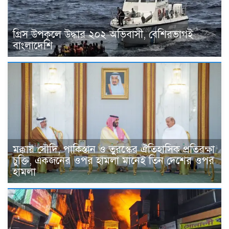
গ্রিস উপকূলে উদ্ধার ২০২ অভিবাসী, বেশিরভাগই
বাংলাদেশি
মক্কায় সৌদি, পাকিস্তান ও তুরস্কের ঐতিহাসিক প্রতিরক্ষা
চুক্তি, একজনের ওপর হামলা মানেই তিন দেশের ওপর
হামলা