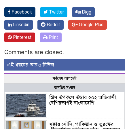
Facebook
Twitter
Digg
Linkedin
Reddit
Google Plus
Pinterest
Print
Comments are closed.
এই ধরনের আরও নিউজ
সর্বশেষ আপডেট
জনপ্রিয় সংবাদ
গ্রিস উপকূলে উদ্ধার ২০২ অভিবাসী,
বেশিরভাগই বাংলাদেশি
মক্কায় সৌদি, পাকিস্তান ও তুরস্কের