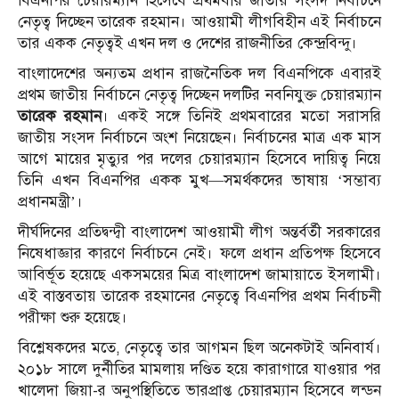
বিএনপির চেয়ারম্যান হিসেবে প্রথমবার জাতীয় সংসদ নির্বাচনে
নেতৃত্ব দিচ্ছেন তারেক রহমান। আওয়ামী লীগবিহীন এই নির্বাচনে
তার একক নেতৃত্বই এখন দল ও দেশের রাজনীতির কেন্দ্রবিন্দু।
বাংলাদেশের অন্যতম প্রধান রাজনৈতিক দল বিএনপিকে এবারই
প্রথম জাতীয় নির্বাচনে নেতৃত্ব দিচ্ছেন দলটির নবনিযুক্ত চেয়ারম্যান
তারেক রহমান
। একই সঙ্গে তিনিই প্রথমবারের মতো সরাসরি
জাতীয় সংসদ নির্বাচনে অংশ নিয়েছেন। নির্বাচনের মাত্র এক মাস
আগে মায়ের মৃত্যুর পর দলের চেয়ারম্যান হিসেবে দায়িত্ব নিয়ে
তিনি এখন বিএনপির একক মুখ—সমর্থকদের ভাষায় ‘সম্ভাব্য
প্রধানমন্ত্রী’।
দীর্ঘদিনের প্রতিদ্বন্দ্বী
বাংলাদেশ আওয়ামী লীগ
অন্তর্বর্তী সরকারের
নিষেধাজ্ঞার কারণে নির্বাচনে নেই। ফলে প্রধান প্রতিপক্ষ হিসেবে
আবির্ভূত হয়েছে একসময়ের মিত্র
বাংলাদেশ জামায়াতে ইসলামী
।
এই বাস্তবতায় তারেক রহমানের নেতৃত্বে বিএনপির প্রথম নির্বাচনী
পরীক্ষা শুরু হয়েছে।
বিশ্লেষকদের মতে, নেতৃত্বে তার আগমন ছিল অনেকটাই অনিবার্য।
২০১৮ সালে দুর্নীতির মামলায় দণ্ডিত হয়ে কারাগারে যাওয়ার পর
খালেদা জিয়া
-র অনুপস্থিতিতে ভারপ্রাপ্ত চেয়ারম্যান হিসেবে লন্ডন