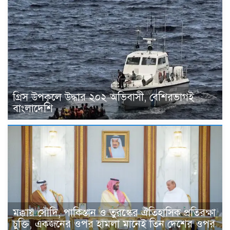
গ্রিস উপকূলে উদ্ধার ২০২ অভিবাসী, বেশিরভাগই
বাংলাদেশি
মক্কায় সৌদি, পাকিস্তান ও তুরস্কের ঐতিহাসিক প্রতিরক্ষা
চুক্তি, একজনের ওপর হামলা মানেই তিন দেশের ওপর