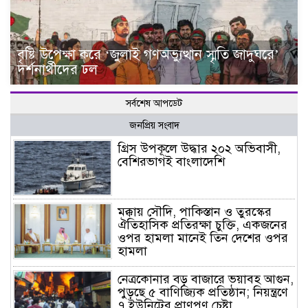
বৃষ্টি উপেক্ষা করে ‘জুলাই গণঅভ্যুত্থান স্মৃতি জাদুঘরে’
দর্শনার্থীদের ঢল
সর্বশেষ আপডেট
জনপ্রিয় সংবাদ
গ্রিস উপকূলে উদ্ধার ২০২ অভিবাসী,
বেশিরভাগই বাংলাদেশি
মক্কায় সৌদি, পাকিস্তান ও তুরস্কের
ঐতিহাসিক প্রতিরক্ষা চুক্তি, একজনের
ওপর হামলা মানেই তিন দেশের ওপর
হামলা
নেত্রকোনার বড় বাজারে ভয়াবহ আগুন,
পুড়ছে ৫ বাণিজ্যিক প্রতিষ্ঠান; নিয়ন্ত্রণে
৭ ইউনিটের প্রাণপণ চেষ্টা