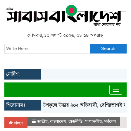
সোমবার, ১০ অগাস্ট ২০২৬, ০৮:১৮ অপরাহ্ন
Search
নোটিশ:
Toggl
শিরোনামঃ
গ্রিস উপকূলে উদ্ধার ২০২ অভিবাসী, বেশিরভাগই বাংলাদেশি
জাতীয়
,
বাংলাদেশ
,
রাজনীতি
,
সম্পাদকীয়
,
সর্বশেষ
প্রচ্ছদ