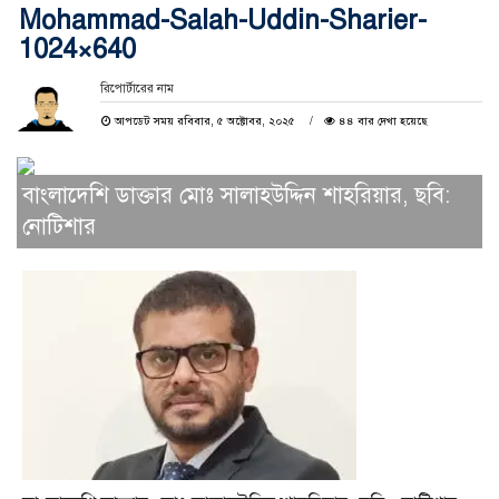
Mohammad-Salah-Uddin-Sharier-
1024×640
রিপোর্টারের নাম
আপডেট সময় রবিবার, ৫ অক্টোবর, ২০২৫
৪৪ বার দেখা হয়েছে
বাংলাদেশি ডাক্তার মোঃ সালাহউদ্দিন শাহরিয়ার, ছবি:
নোটিশার