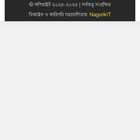
বালিয়াকান্দি উপজেলা স্বাস্থ্য কমপ্লেক্সে
© কপিরাইট ২০২৪-২০২৫ | সর্বস্বত্ব সংরক্ষিত
সিভিল সার্জনের আকস্মিক পরিদর্শন
ডিজাইন ও কারিগরি সহযোগিতায়:
NagorikIT