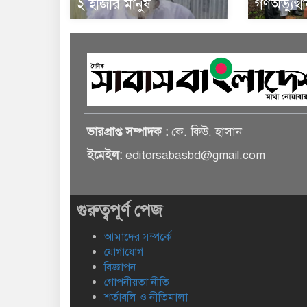
২ হাজার মানুষ
গণঅভ্যুত্
ভারপ্রাপ্ত সম্পাদক :
কে. কিউ. হাসান
ইমেইল:
editorsabasbd@gmail.com
গুরুত্বপূর্ণ পেজ
আমাদের সম্পর্কে
যোগাযোগ
বিজ্ঞাপন
গোপনীয়তা নীতি
শর্তাবলি ও নীতিমালা