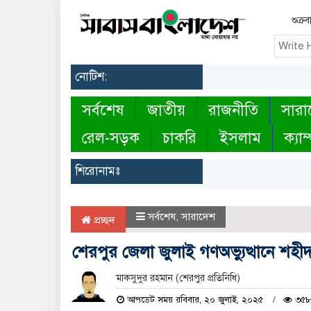
শুক্র
নোটিশ:
সর্বশেষ
জাতীয়
রাজনীতি
সারা
রেল-সড়ক
চাকরি
ইসলাম
ক্যাম
শিরোনামঃ
সর্বশেষ
,
সারাদেশ
প্রচ্ছদ
শেরপুর জেলা জুলাই গণঅভ্যুত্থানে শহীদ
মাকসুদুর রহমান (শেরপুর প্রতিনিধি)
আপডেট সময় রবিবার, ২০ জুলাই, ২০২৫
৩৫৮ 