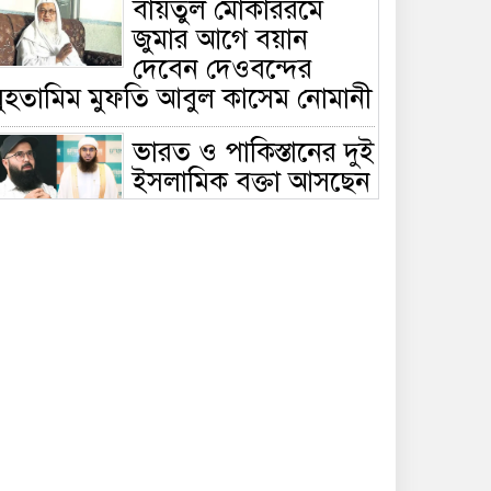
বায়তুল মোকাররমে
জুমার আগে বয়ান
দেবেন দেওবন্দের
মুহতামিম মুফতি আবুল কাসেম নোমানী
ভারত ও পাকিস্তানের দুই
ইসলামিক বক্তা আসছেন
বাংলাদেশে, ঢাকা-
ট্টগ্রামে আন্তর্জাতিক সেমিনার
জীবিত থাকতেই নিজের
‘চল্লিশা’ করলেন বৃদ্ধ,
খেলেন ২ হাজার মানুষ
বালিয়াকান্দিতে
উপজেলা প্রশাসনের
আয়োজনে জুলাই