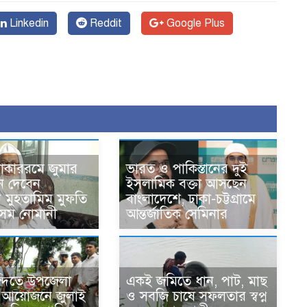
Linkedin
Reddit
Google Plus
োকাররমে জুমার
ভারত ও পাকিস্তানের দুই
ন দেবেন
ইসলামিক বক্তা আসছেন
র মুহতামিম মুফতি
বাংলাদেশে, ঢাকা-চট্টগ্রামে
েম নোমানী
আন্তর্জাতিক সেমিনার
ন্দিতে উপজেলা
একই জমিতে ধান, পাট, মাছ
র আয়োজনে জুলাই
ও সবজি চাষে সফলতার স্বপ্ন