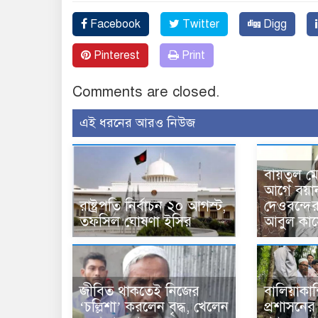
Facebook
Twitter
Digg
Pinterest
Print
Comments are closed.
এই ধরনের আরও নিউজ
বায়তুল ম
আগে বয়া
রাষ্ট্রপতি নির্বাচন ২০ আগস্ট,
দেওবন্দে
তফসিল ঘোষণা ইসির
আবুল কাস
জীবিত থাকতেই নিজের
বালিয়াকা
‘চল্লিশা’ করলেন বৃদ্ধ, খেলেন
প্রশাসনে