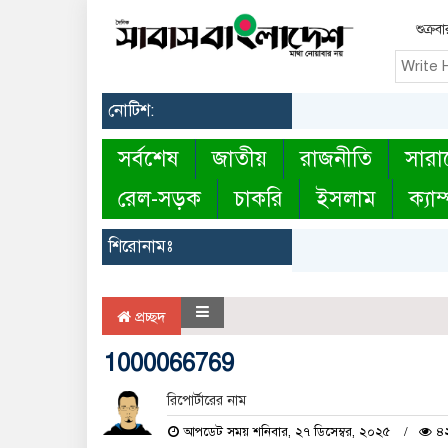
শুক্র
নোটিশ:
সর্বশেষ
জাতীয়
রাজনীতি
সারা
রেল-সড়ক
চাকরি
ইসলাম
ক্যাম
শিরোনামঃ
প্রচ্ছদ
1000066769
রিপোর্টারের নাম
আপডেট সময় শনিবার, ২৭ ডিসেম্বর, ২০২৫
৪২