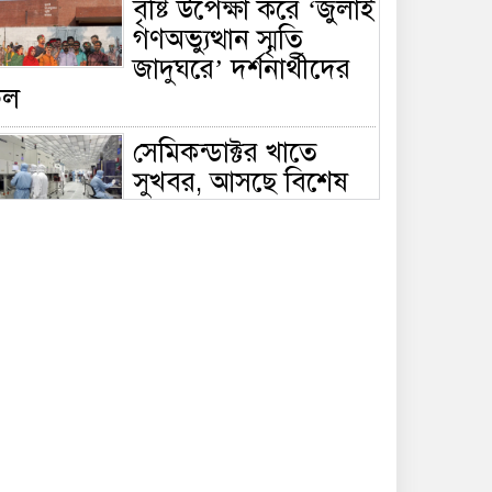
বৃষ্টি উপেক্ষা করে ‘জুলাই
গণঅভ্যুত্থান স্মৃতি
জাদুঘরে’ দর্শনার্থীদের
ঢল
সেমিকন্ডাক্টর খাতে
সুখবর, আসছে বিশেষ
প্রণোদনা
দক্ষিণ কোরিয়ার নজরে
বাংলাদেশের পোশাক
শিল্প, বড় বিনিয়োগ
ম্ভাবনা
জলাবদ্ধ এলাকায়
কৃষিতে নতুন দিগন্ত:
পলি নেট হাউসে বছরে