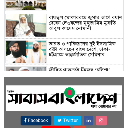
বায়তুল মোকাররমে জুমার আগে বয়ান
দেবেন দেওবন্দের মুহতামিম মুফতি
আবুল কাসেম নোমানী
ভারত ও পাকিস্তানের দুই ইসলামিক
বক্তা আসছেন বাংলাদেশে, ঢাকা-
চট্টগ্রামে আন্তর্জাতিক সেমিনার
জীবিত থাকতেই নিজের ‘চল্লিশা’
করলেন বৃদ্ধ, খেলেন ২ হাজার মানুষ
বালিয়াকান্দিতে উপজেলা প্রশাসনের
আয়োজনে জুলাই গণঅভ্যুত্থান দিবস
পালিত
Facebook
Twitter
একই জমিতে ধান, পাট, মাছ ও সবজি