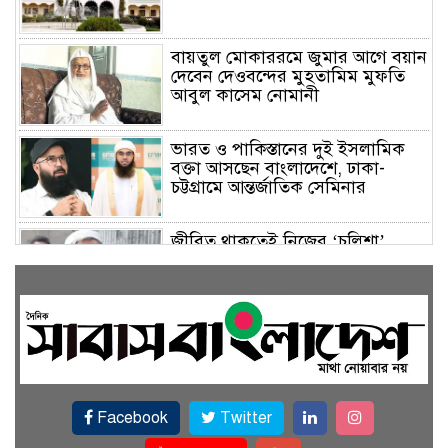
বায়তুল মোকাররমে জুমার আগে বয়ান
দেবেন দেওবন্দের মুহতামিম মুফতি
আবুল কাসেম নোমানী
ভারত ও পাকিস্তানের দুই ইসলামিক
বক্তা আসছেন বাংলাদেশে, ঢাকা-
চট্টগ্রামে আন্তর্জাতিক সেমিনার
জীবিত থাকতেই নিজের ‘চল্লিশা’
করলেন বৃদ্ধ, খেলেন ২ হাজার মানুষ
বালিয়াকান্দিতে উপজেলা প্রশাসনের
আয়োজনে জুলাই গণঅভ্যুত্থান দিবস
পালিত
Facebook
Twitter
একই জমিতে ধান, পাট, মাছ ও সবজি
চাষে সফলতার স্বপ্ন বুনছেন রাজবাড়ীর