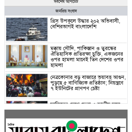
সর্বশেষ আপডেট
জনপ্রিয় সংবাদ
গ্রিস উপকূলে উদ্ধার ২০২ অভিবাসী,
বেশিরভাগই বাংলাদেশি
মক্কায় সৌদি, পাকিস্তান ও তুরস্কের
ঐতিহাসিক প্রতিরক্ষা চুক্তি, একজনের
ওপর হামলা মানেই তিন দেশের ওপর
হামলা
নেত্রকোনার বড় বাজারে ভয়াবহ আগুন,
পুড়ছে ৫ বাণিজ্যিক প্রতিষ্ঠান; নিয়ন্ত্রণে
৭ ইউনিটের প্রাণপণ চেষ্টা
সাকিবের দেশে ফেরা ও জাতীয় দলে
ফেরার সম্ভাবনা নেই, ইঙ্গিত ক্রীড়া
প্রতিমন্ত্রীর
ফেসবুকে যুক্ত হলো বিকাশ, সহজ