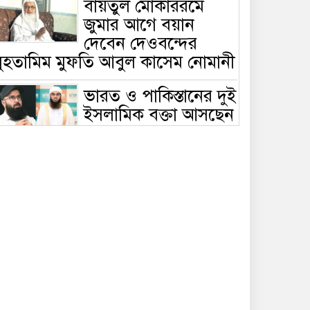
বায়তুল মোকাররমে
জুমার আগে বয়ান
দেবেন দেওবন্দের
মুহতামিম মুফতি আবুল কাসেম নোমানী
ভারত ও পাকিস্তানের দুই
ইসলামিক বক্তা আসছেন
বাংলাদেশে, ঢাকা-
ট্টগ্রামে আন্তর্জাতিক সেমিনার
জীবিত থাকতেই নিজের
‘চল্লিশা’ করলেন বৃদ্ধ,
খেলেন ২ হাজার মানুষ
বালিয়াকান্দিতে
উপজেলা প্রশাসনের
আয়োজনে জুলাই