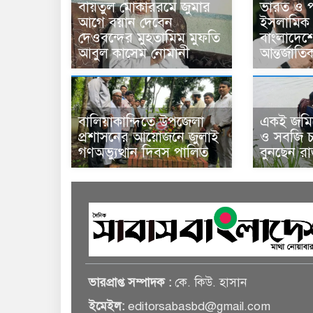
বায়তুল মোকাররমে জুমার
ভারত ও পা
আগে বয়ান দেবেন
ইসলামিক 
দেওবন্দের মুহতামিম মুফতি
বাংলাদেশে,
আবুল কাসেম নোমানী
আন্তর্জাত
বালিয়াকান্দিতে উপজেলা
একই জমিত
প্রশাসনের আয়োজনে জুলাই
ও সবজি চা
গণঅভ্যুত্থান দিবস পালিত
বুনছেন র
ভারপ্রাপ্ত সম্পাদক :
কে. কিউ. হাসান
ইমেইল:
editorsabasbd@gmail.com