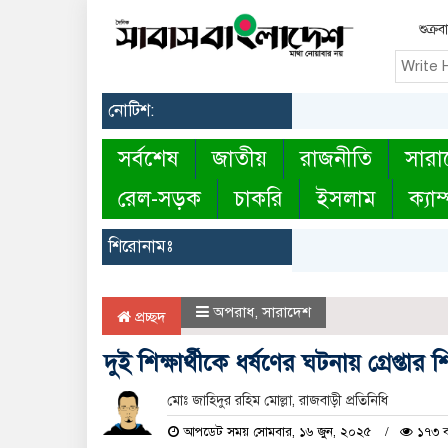
শুক্র
নোটিশ:
সর্বশেষ
জাতীয়
রাজনীতি
সারা
রেল-সড়ক
চাকরি
ইসলাম
ক্যাম
শিরোনামঃ
অপরাধ
,
সারাদেশ
প্রচ্ছদ
দুই শিক্ষার্থীকে ধর্ষণের ঘটনায় গ্রেপ্তার
মোঃ জাহিদুর রহিম মোল্লা, রাজবাড়ী প্রতিনিধি
আপডেট সময় সোমবার, ১৬ জুন, ২০২৫
১৭৩ ব