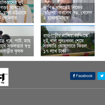
কিস্তানের দুই
বক্তা আসছেন
জীবিত থাকতেই নিজের
 ঢাকা-চট্টগ্রামে
‘চল্লিশা’ করলেন বৃদ্ধ, খেলেন
িক সেমিনার
২ হাজার মানুষ
রাজবাড়ীর বালিয়াকান্দিতে
ে ধান, পাট, মাছ
দুই খাল পুনঃখনন শেষে
ষে সফলতার স্বপ্ন
সরকারি কোষাগারে ফিরল
াজবাড়ীর কৃষক
১৭ লাখ টাকা
Facebook