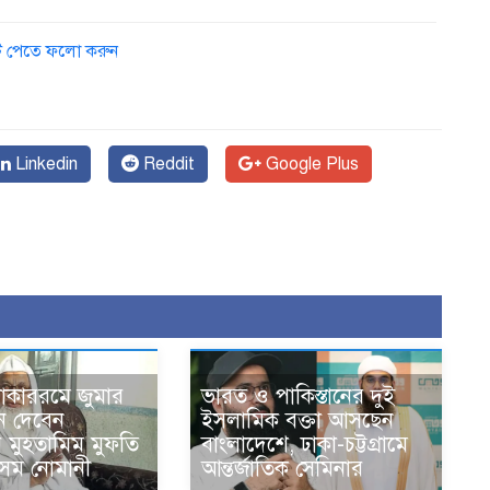
ডেট পেতে ফলো করুন
Linkedin
Reddit
Google Plus
োকাররমে জুমার
ভারত ও পাকিস্তানের দুই
ন দেবেন
ইসলামিক বক্তা আসছেন
র মুহতামিম মুফতি
বাংলাদেশে, ঢাকা-চট্টগ্রামে
েম নোমানী
আন্তর্জাতিক সেমিনার