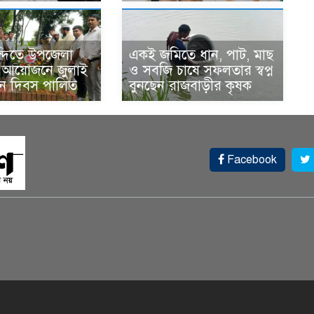
ন্দিতে উপজেলা
একই জমিতে ধান, পাট, মাছ
র আয়োজনে জুলাই
ও সবজি চাষে সফলতার স্বপ্ন
থান দিবস পালিত
বুনছেন রাজবাড়ীর কৃষক
Facebook