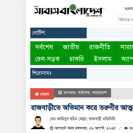
শুক্র
নোটিশ:
সর্বশেষ
জাতীয়
রাজনীতি
সারা
রেল-সড়ক
চাকরি
ইসলাম
ক্যাম
শিরোনামঃ
অপরাধ
,
সর্বশেষ
,
সারাদেশ
প্রচ্ছদ
রাজবাড়ীতে অভিমান করে তরুণীর আত্মহ
মোঃ জাহিদুর রহিম মোল্লা, রাজবাড়ী প্রতিনিধি
আপডেট সময় মঙ্গলবার, ২৬ আগস্ট, ২০২৫
৩৩