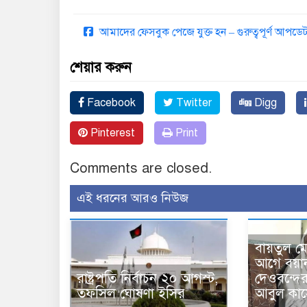
আমাদের ফেসবুক পেজে যুক্ত হন – গুরুত্বপূর্ণ আপ
শেয়ার করুন
Facebook
Twitter
Digg
Pinterest
Print
Comments are closed.
এই ধরনের আরও নিউজ
বায়তুল ম
আগে বয়া
রাষ্ট্রপতি নির্বাচন ২০ আগস্ট,
দেওবন্দে
তফসিল ঘোষণা ইসির
আবুল কাস