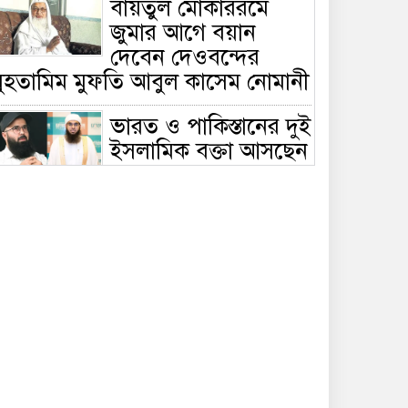
বায়তুল মোকাররমে
জুমার আগে বয়ান
দেবেন দেওবন্দের
মুহতামিম মুফতি আবুল কাসেম নোমানী
ভারত ও পাকিস্তানের দুই
ইসলামিক বক্তা আসছেন
বাংলাদেশে, ঢাকা-
ট্টগ্রামে আন্তর্জাতিক সেমিনার
জীবিত থাকতেই নিজের
‘চল্লিশা’ করলেন বৃদ্ধ,
খেলেন ২ হাজার মানুষ
বালিয়াকান্দিতে
উপজেলা প্রশাসনের
আয়োজনে জুলাই