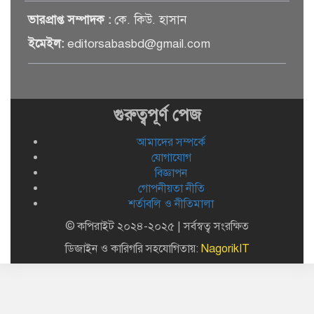
সেমিকন্ডাক্টর খাতে সুখবর, আসছে
ভারপ্রাপ্ত সম্পাদক :
কে. কিউ. হাসান
বিশেষ প্রণোদনা
ইমেইল:
editorsabasbd@gmail.com
দক্ষিণ কোরিয়ার নজরে বাংলাদেশের
পোশাক শিল্প, বড় বিনিয়োগ সম্ভাবনা
গুরুত্বপূর্ণ পেজ
আমাদের সম্পর্কে
জলাবদ্ধ এলাকায় কৃষিতে নতুন দিগন্ত:
পলি নেট হাউসে বছরে ১০ লাখ পর্যন্ত
যোগাযোগ
মানসম্মত চারা উৎপাদন
বিজ্ঞাপন
গোপনীয়তা নীতি
শর্তাবলি ও নীতিমালা
রাষ্ট্রপতি নির্বাচন ২০ আগস্ট, তফসিল
ঘোষণা ইসির
© কপিরাইট ২০২৪-২০২৫ | সর্বস্বত্ব সংরক্ষিত
ডিজাইন ও কারিগরি সহযোগিতায়:
NagorikIT