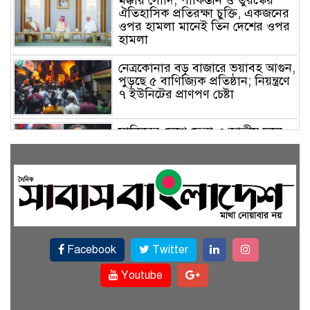
ঐতিহাসিক প্রতিরক্ষা চুক্তি, একজনের
ওপর হামলা মানেই তিন দেশের ওপর
হামলা
নেত্রকোনার বড় বাজারে ভয়াবহ আগুন,
পুড়ছে ৫ বাণিজ্যিক প্রতিষ্ঠান; নিয়ন্ত্রণে
৭ ইউনিটের প্রাণপণ চেষ্টা
সাকিবের দেশে ফেরা ও জাতীয় দলে
ফেরার সম্ভাবনা নেই, ইঙ্গিত ক্রীড়া
প্রতিমন্ত্রীর
ফেসবুকে যুক্ত হলো বিকাশ, সহজ
হলো ডিজিটাল পেমেন্ট
Facebook
Twitter
বৃষ্টি উপেক্ষা করে ‘জুলাই গণঅভ্যুত্থান
স্মৃতি জাদুঘরে’ দর্শনার্থীদের ঢল
Youtube