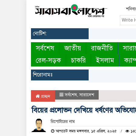
শনিবা
নোটিশ:
সর্বশেষ
জাতীয়
রাজনীতি
সারা
রেল-সড়ক
চাকরি
ইসলাম
ক্যাম
শিরোনামঃ
সর্বশেষ
,
সারাদেশ
প্রচ্ছদ
বিয়ের প্রলোভন দেখিয়ে ধর্ষণের অভিযোগে
রিপোর্টারের নাম
আপডেট সময় মঙ্গলবার, ১৫ এপ্রিল, ২০২৫
১৪১