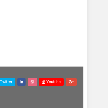
কৃষিতে নতুন দিগন্ত:
পলি নেট হাউসে বছরে
০ লাখ পর্যন্ত মানসম্মত চারা উৎপাদন
রাষ্ট্রপতি নির্বাচন ২০
আগস্ট, তফসিল ঘোষণা
ইসির
Twitter
Youtube