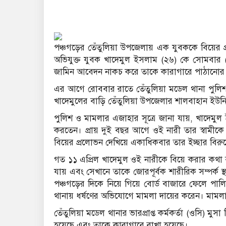
পঞ্চগড়ের তেঁতুলিয়া উপজেলায় এক যুবককে বিয়ের প
অভিযুক্ত যুবক খাদেমুল ইসলাম (২৬) কে সোমবার
জামিন আবেদন নাকচ করে তাকে কারাগারে পাঠানোর ন
এর আগে রোববার রাতে তেঁতুলিয়া মডেল থানা পুলিশ অ
খাদেমুলের বাড়ি তেঁতুলিয়া উপজেলার শালবাহান ইউনি
পুলিশ ও মামলার এজাহার সূত্রে জানা যায়, খাদেমু
করতেন। প্রায় দুই বছর আগে ওই নারী তার স্বামী
বিয়ের প্রলোভন দেখিয়ে একাধিকবার তার ইচ্ছার বিরুদ্ধ
গত ১১ এপ্রিল খাদেমুল ওই নারীকে বিয়ে করার কথা
যায় এবং সেখানে তাকে জোরপূর্বক শারীরিক সম্পর্ক স
পঞ্চগড়ের দিকে নিয়ে গিয়ে বোর্ড বাজারে ফেলে পা
থানায় ধর্ষণের অভিযোগে মামলা দায়ের করেন। মামলার প
তেঁতুলিয়া মডেল থানার ভারপ্রাপ্ত কর্মকর্তা (ওসি) ম
হয়েছে এবং তাকে কারাগারে রাখা হয়েছে।