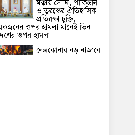
মক্কায় সৌদি, পাকিস্তান
ও তুরস্কের ঐতিহাসিক
প্রতিরক্ষা চুক্তি,
একজনের ওপর হামলা মানেই তিন
দেশের ওপর হামলা
নেত্রকোনার বড় বাজারে
ভয়াবহ আগুন, পুড়ছে ৫
বাণিজ্যিক প্রতিষ্ঠান;
িয়ন্ত্রণে ৭ ইউনিটের প্রাণপণ চেষ্টা
সাকিবের দেশে ফেরা ও
জাতীয় দলে ফেরার
সম্ভাবনা নেই, ইঙ্গিত
্রীড়া প্রতিমন্ত্রীর
ফেসবুকে যুক্ত হলো