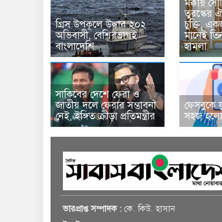
মক্কায় সৌ
তুরস্কের ঐ
গ্রিস উপকূলে উদ্ধার ২০২
চুক্তি, 
অভিবাসী, বেশিরভাগই
মানেই তি
বাংলাদেশি
হামলা
সাকিবের দেশে ফেরা ও
জাতীয় দলে ফেরার সম্ভাবনা
ফেসবুকে য
নেই, ইঙ্গিত ক্রীড়া প্রতিমন্ত্রীর
সহজ হলো 
ভারপ্রাপ্ত সম্পাদক :
কে. কিউ. হাসান