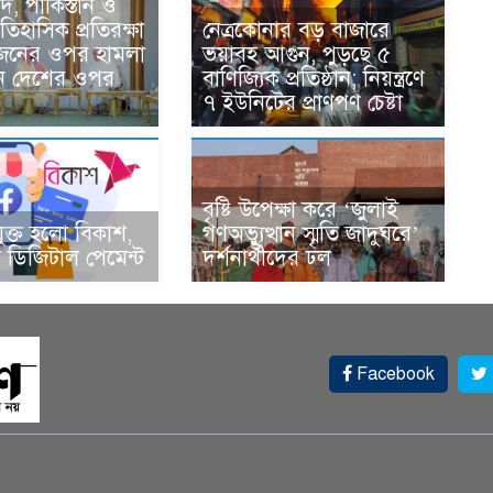
দি, পাকিস্তান ও
তিহাসিক প্রতিরক্ষা
নেত্রকোনার বড় বাজারে
একজনের ওপর হামলা
ভয়াবহ আগুন, পুড়ছে ৫
ন দেশের ওপর
বাণিজ্যিক প্রতিষ্ঠান; নিয়ন্ত্রণে
১
৭ ইউনিটের প্রাণপণ চেষ্টা
বৃষ্টি উপেক্ষা করে ‘জুলাই
ুক্ত হলো বিকাশ,
গণঅভ্যুত্থান স্মৃতি জাদুঘরে’
ডিজিটাল পেমেন্ট
দর্শনার্থীদের ঢল
Facebook