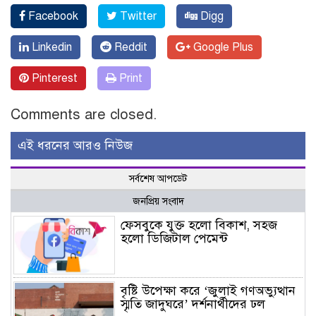
Facebook
Twitter
Digg
Linkedin
Reddit
Google Plus
Pinterest
Print
Comments are closed.
এই ধরনের আরও নিউজ
সর্বশেষ আপডেট
জনপ্রিয় সংবাদ
ফেসবুকে যুক্ত হলো বিকাশ, সহজ
হলো ডিজিটাল পেমেন্ট
বৃষ্টি উপেক্ষা করে ‘জুলাই গণঅভ্যুত্থান
স্মৃতি জাদুঘরে’ দর্শনার্থীদের ঢল