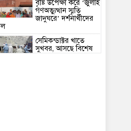
বৃষ্টি উপেক্ষা করে ‘জুলাই
গণঅভ্যুত্থান স্মৃতি
জাদুঘরে’ দর্শনার্থীদের
ঢল
সেমিকন্ডাক্টর খাতে
সুখবর, আসছে বিশেষ
প্রণোদনা
দক্ষিণ কোরিয়ার নজরে
বাংলাদেশের পোশাক
শিল্প, বড় বিনিয়োগ
ম্ভাবনা
জলাবদ্ধ এলাকায়
কৃষিতে নতুন দিগন্ত:
পলি নেট হাউসে বছরে