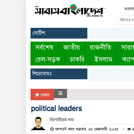
শুক্র
নোটিশ:
সর্বশেষ
জাতীয়
রাজনীতি
সারা
রেল-সড়ক
চাকরি
ইসলাম
ক্যাম
শিরোনামঃ
প্রচ্ছদ
political leaders
রিপোর্টারের নাম
আপডেট সময় শুক্রবার, ২৮ ফেব্রুয়ারী, ২০২৫
৪