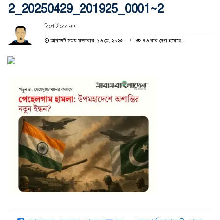
2_20250429_201925_0001~2
রিপোর্টারের নাম
আপডেট সময় মঙ্গলবার, ১৩ মে, ২০২৫
৪৩ বার দেখা হয়েছে