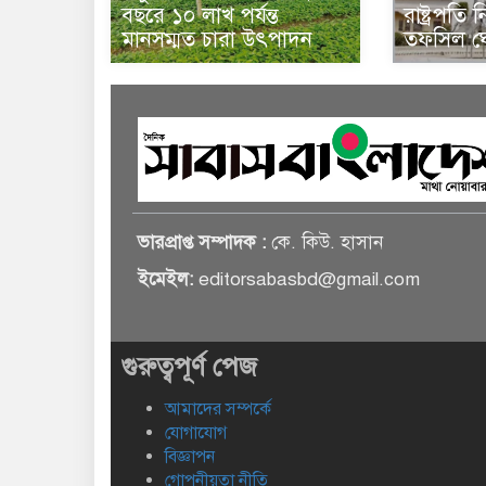
বছরে ১০ লাখ পর্যন্ত
রাষ্ট্রপতি
মানসম্মত চারা উৎপাদন
তফসিল ঘ
ভারপ্রাপ্ত সম্পাদক :
কে. কিউ. হাসান
ইমেইল:
editorsabasbd@gmail.com
গুরুত্বপূর্ণ পেজ
আমাদের সম্পর্কে
যোগাযোগ
বিজ্ঞাপন
গোপনীয়তা নীতি