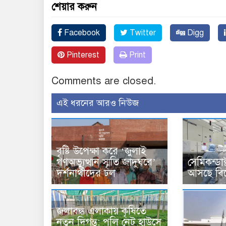
শেয়ার করুন
Facebook
Twitter
Digg
Pinterest
Print
Comments are closed.
এই ধরনের আরও নিউজ
বৃষ্টি উপেক্ষা করে ‘জুলাই
গণঅভ্যুত্থান স্মৃতি জাদুঘরে’
সেমিকন্ডা
দর্শনার্থীদের ঢল
আসছে বিশ
জলাবদ্ধ এলাকায় কৃষিতে
নতুন দিগন্ত: পলি নেট হাউসে