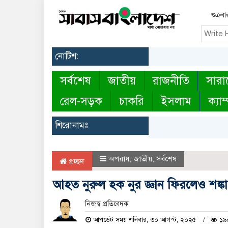
শুক্র
নোটিশ:
সর্বশেষ
জাতীয়
রাজনীতি
সারা
রেল-সড়ক
চাকরি
ইসলাম
ক্যাম
শিরোনামঃ
অপরাধ
,
জাতীয়
,
সর্বশেষ
প্রচ্ছদ
আহত নুরুল হক নুর জ্ঞান ফিরলেও শঙ্কাম
নিজস্ব প্রতিবেদক
আপডেট সময় শনিবার, ৩০ আগস্ট, ২০২৫
১৯০