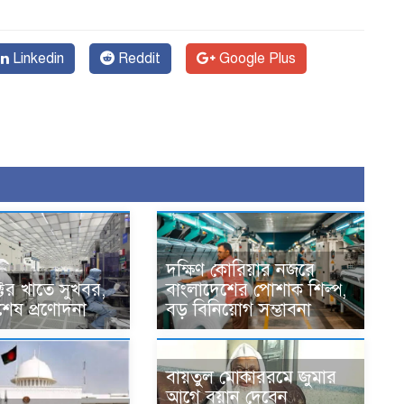
Linkedin
Reddit
Google Plus
দক্ষিণ কোরিয়ার নজরে
ক্টর খাতে সুখবর,
বাংলাদেশের পোশাক শিল্প,
েষ প্রণোদনা
বড় বিনিয়োগ সম্ভাবনা
বায়তুল মোকাররমে জুমার
আগে বয়ান দেবেন