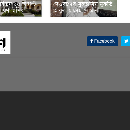
 নির্বাচন ২০ আগস্ট,
দেওবন্দের মুহতামিম মুফতি
োষণা ইসির
আবুল কাসেম নোমানী
Facebook