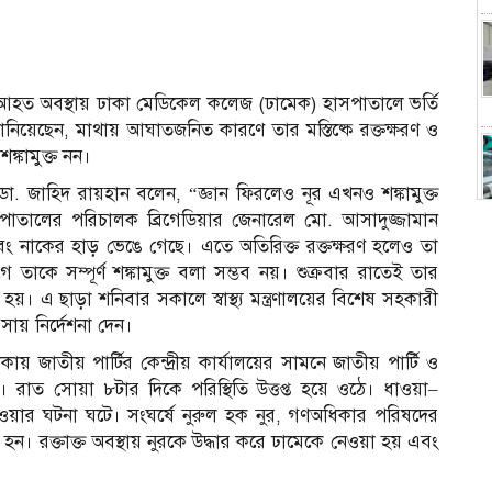
আহত অবস্থায় ঢাকা মেডিকেল কলেজ (ঢামেক) হাসপাতালে ভর্তি
য়েছেন, মাথায় আঘাতজনিত কারণে তার মস্তিষ্কে রক্তক্ষরণ ও
ঙ্কামুক্ত নন।
. জাহিদ রায়হান বলেন, “জ্ঞান ফিরলেও নূর এখনও শঙ্কামুক্ত
পাতালের পরিচালক ব্রিগেডিয়ার জেনারেল মো. আসাদুজ্জামান
স
ং নাকের হাড় ভেঙে গেছে। এতে অতিরিক্ত রক্তক্ষরণ হলেও তা
াকে সম্পূর্ণ শঙ্কামুক্ত বলা সম্ভব নয়। শুক্রবার রাতেই তার
হয়। এ ছাড়া শনিবার সকালে স্বাস্থ্য মন্ত্রণালয়ের বিশেষ সহকারী
ায় নির্দেশনা দেন।
য় জাতীয় পার্টির কেন্দ্রীয় কার্যালয়ের সামনে জাতীয় পার্টি ও
১
। রাত সোয়া ৮টার দিকে পরিস্থিতি উত্তপ্ত হয়ে ওঠে। ধাওয়া–
ওয়ার ঘটনা ঘটে। সংঘর্ষে নুরুল হক নুর, গণঅধিকার পরিষদের
 রক্তাক্ত অবস্থায় নুরকে উদ্ধার করে ঢামেকে নেওয়া হয় এবং