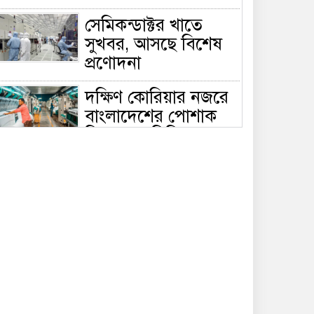
সেমিকন্ডাক্টর খাতে
সুখবর, আসছে বিশেষ
প্রণোদনা
দক্ষিণ কোরিয়ার নজরে
বাংলাদেশের পোশাক
শিল্প, বড় বিনিয়োগ
ম্ভাবনা
জলাবদ্ধ এলাকায়
কৃষিতে নতুন দিগন্ত:
পলি নেট হাউসে বছরে
০ লাখ পর্যন্ত মানসম্মত চারা উৎপাদন
রাষ্ট্রপতি নির্বাচন ২০
আগস্ট, তফসিল ঘোষণা