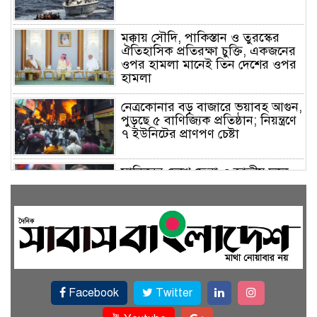
মক্কায় সৌদি, পাকিস্তান ও তুরস্কের
ঐতিহাসিক প্রতিরক্ষা চুক্তি, একজনের
ওপর হামলা মানেই তিন দেশের ওপর
হামলা
নেত্রকোনার বড় বাজারে ভয়াবহ আগুন,
পুড়ছে ৫ বাণিজ্যিক প্রতিষ্ঠান; নিয়ন্ত্রণে
৭ ইউনিটের প্রাণপণ চেষ্টা
সাকিবের দেশে ফেরা ও জাতীয় দলে
ফেরার সম্ভাবনা নেই, ইঙ্গিত ক্রীড়া
প্রতিমন্ত্রীর
ফেসবুকে যুক্ত হলো বিকাশ, সহজ
হলো ডিজিটাল পেমেন্ট
Facebook
Twitter
বৃষ্টি উপেক্ষা করে ‘জুলাই গণঅভ্যুত্থান
স্মৃতি জাদুঘরে’ দর্শনার্থীদের ঢল