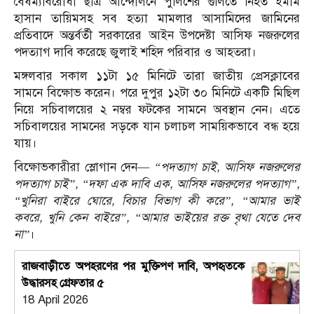
বৈষম্যবিরোধী ছাত্র আন্দোলনে পুলিশের গুলিতে নিহত ইমাম
হাসান তায়িমসহ সব হত্যা মামলার আসামিদের জামিনের
প্রতিবাদে অন্তর্বর্তী সরকারের আইন উপদেষ্টা আসিফ নজরুলের
পদত্যাগ দাবি করেছে জুলাই শহিদ পরিবার ও আহতরা।
মঙ্গলবার সকাল ১১টা ১৫ মিনিটে তারা জাতীয় প্রেসক্লাবের
সামনে বিক্ষোভ করেন। পরে দুপুর ১২টা ৩০ মিনিটে একটি মিছিল
নিয়ে সচিবালয়ের ২ নম্বর ফটকের সামনে অবস্থান নেন। এতে
সচিবালয়ের সামনের সড়কে যান চলাচল সাময়িকভাবে বন্ধ হয়ে
যায়।
বিক্ষোভকারীরা স্লোগান দেন—
“পদত্যাগ চাই, আসিফ নজরুলের
পদত্যাগ চাই”, “দফা এক দাবি এক, আসিফ নজরুলের পদত্যাগ”,
“খুনিরা বাইরে ঘোরে, বিচার বিভাগ কী করে”, “আমার ভাই
কবরে, খুনি কেন বাইরে”, “আমার ভাইয়ের রক্ত বৃথা যেতে দেব
না”
।
রাজবাড়ীতে অপহরণের পর মুক্তিপণ দাবি, অপহৃতকে
উদ্ধারসহ গ্রেফতার ৫
18 April 2026