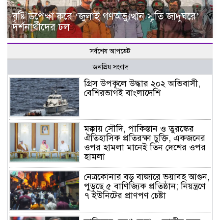
বৃষ্টি উপেক্ষা করে ‘জুলাই গণঅভ্যুত্থান স্মৃতি জাদুঘরে’
দর্শনার্থীদের ঢল
সর্বশেষ আপডেট
জনপ্রিয় সংবাদ
গ্রিস উপকূলে উদ্ধার ২০২ অভিবাসী,
বেশিরভাগই বাংলাদেশি
মক্কায় সৌদি, পাকিস্তান ও তুরস্কের
ঐতিহাসিক প্রতিরক্ষা চুক্তি, একজনের
ওপর হামলা মানেই তিন দেশের ওপর
হামলা
নেত্রকোনার বড় বাজারে ভয়াবহ আগুন,
পুড়ছে ৫ বাণিজ্যিক প্রতিষ্ঠান; নিয়ন্ত্রণে
৭ ইউনিটের প্রাণপণ চেষ্টা