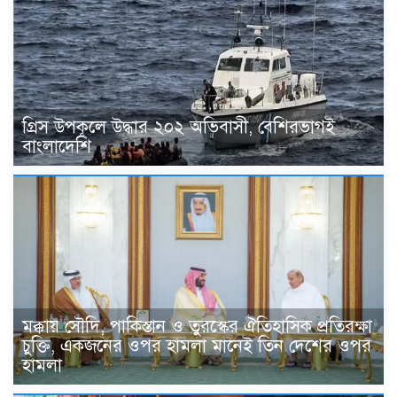
গ্রিস উপকূলে উদ্ধার ২০২ অভিবাসী, বেশিরভাগই
বাংলাদেশি
মক্কায় সৌদি, পাকিস্তান ও তুরস্কের ঐতিহাসিক প্রতিরক্ষা
চুক্তি, একজনের ওপর হামলা মানেই তিন দেশের ওপর
হামলা