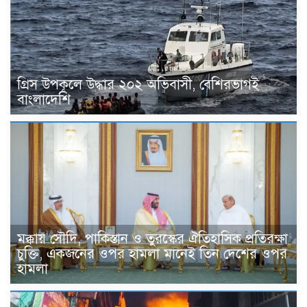
গ্রিস উপকূলে উদ্ধার ২০২ অভিবাসী, বেশিরভাগই
বাংলাদেশি
মক্কায় সৌদি, পাকিস্তান ও তুরস্কের ঐতিহাসিক প্রতিরক্ষা
চুক্তি, একজনের ওপর হামলা মানেই তিন দেশের ওপর
হামলা