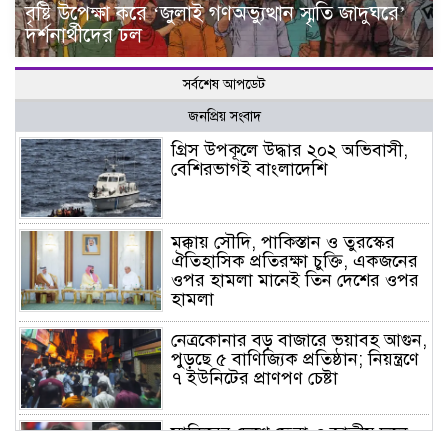
বৃষ্টি উপেক্ষা করে ‘জুলাই গণঅভ্যুত্থান স্মৃতি জাদুঘরে’
দর্শনার্থীদের ঢল
সর্বশেষ আপডেট
জনপ্রিয় সংবাদ
গ্রিস উপকূলে উদ্ধার ২০২ অভিবাসী,
বেশিরভাগই বাংলাদেশি
মক্কায় সৌদি, পাকিস্তান ও তুরস্কের
ঐতিহাসিক প্রতিরক্ষা চুক্তি, একজনের
ওপর হামলা মানেই তিন দেশের ওপর
হামলা
নেত্রকোনার বড় বাজারে ভয়াবহ আগুন,
পুড়ছে ৫ বাণিজ্যিক প্রতিষ্ঠান; নিয়ন্ত্রণে
৭ ইউনিটের প্রাণপণ চেষ্টা
সাকিবের দেশে ফেরা ও জাতীয় দলে