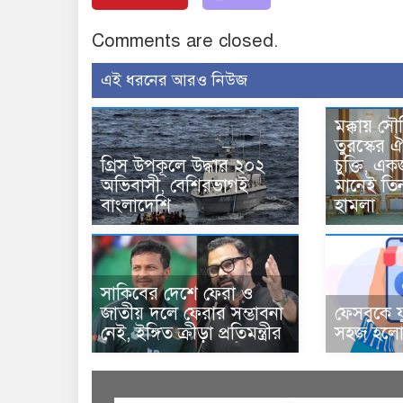
Comments are closed.
এই ধরনের আরও নিউজ
মক্কায় সৌ
তুরস্কের ঐ
গ্রিস উপকূলে উদ্ধার ২০২
চুক্তি, 
অভিবাসী, বেশিরভাগই
মানেই তি
বাংলাদেশি
হামলা
সাকিবের দেশে ফেরা ও
জাতীয় দলে ফেরার সম্ভাবনা
ফেসবুকে য
নেই, ইঙ্গিত ক্রীড়া প্রতিমন্ত্রীর
সহজ হলো 