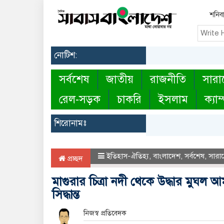
শনিবা
নোটিশ:
সর্বশেষ
জাতীয়
রাজনীতি
সারা
রেল-সড়ক
চাকরি
ইসলাম
ক্যাম
শিরোনামঃ
ইতিহাস-ঐতিহ্য
,
বাংলাদেশ
,
সর্বশেষ
,
সারা
প্রচ্ছদ
মাগুরার চিত্রা নদী থেকে উদ্ধার মুঘল আমলে
সিদ্ধান্ত
নিজস্ব প্রতিবেদক