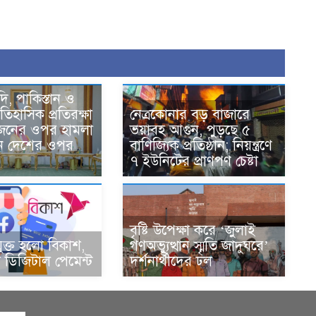
দি, পাকিস্তান ও
তিহাসিক প্রতিরক্ষা
নেত্রকোনার বড় বাজারে
একজনের ওপর হামলা
ভয়াবহ আগুন, পুড়ছে ৫
ন দেশের ওপর
বাণিজ্যিক প্রতিষ্ঠান; নিয়ন্ত্রণে
৭ ইউনিটের প্রাণপণ চেষ্টা
বৃষ্টি উপেক্ষা করে ‘জুলাই
ুক্ত হলো বিকাশ,
গণঅভ্যুত্থান স্মৃতি জাদুঘরে’
ডিজিটাল পেমেন্ট
দর্শনার্থীদের ঢল