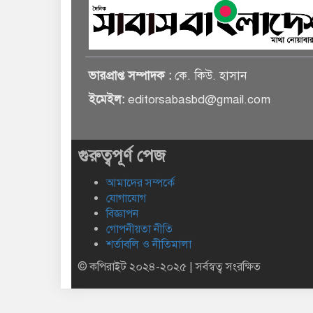
ভারপ্রাপ্ত সম্পাদক :
কে. কিউ. হাসান
ইমেইল:
editorsabasbd@gmail.com
গুরুত্বপূর্ণ পেজ
আমাদের সম্পর্কে
যোগাযোগ
বিজ্ঞাপন
গোপনীয়তা নীতি
শর্তাবলি ও নীতিমালা
© কপিরাইট ২০২৪-২০২৫ | সর্বস্বত্ব সংরক্ষিত