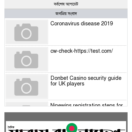
সর্বশেষ আপডেট
জনপ্রিয় সংবাদ
Coronavirus disease 2019
cw-check-https://test.com/
Donbet Casino security guide
for UK players
Ninewins registration steps for
UK players – Quick sign‑up
guide