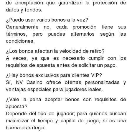
de encriptación que garantizan la protección de
datos y fondos.
¿Puedo usar varios bonos a la vez?
Generalmente no, cada promoción tiene sus
términos, pero puedes alternarlos según las
condiciones.
¿Los bonos afectan la velocidad de retiro?
A veces, ya que es necesario cumplir con los
requisitos de apuesta antes de solicitar un pago.
¿Hay bonos exclusivos para clientes VIP?
Sí, NV Casino ofrece ofertas personalizadas y
ventajas especiales para jugadores leales.
¿Vale la pena aceptar bonos con requisitos de
apuesta?
Depende del tipo de jugador; para quienes buscan
maximizar el tiempo y capital de juego, sí es una
buena estrategia.