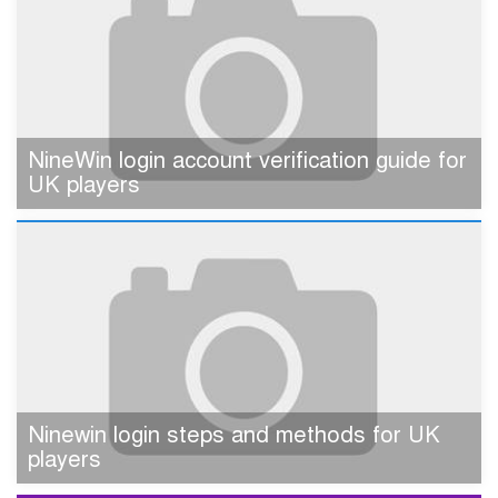
NineWin login account verification guide for
UK players
Ninewin login steps and methods for UK
players