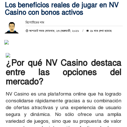
Los beneficios reales de jugar en NV
Casino con bonos activos
রিপোর্টারের নাম
আপডেট সময় সোমবার, ২৩ ফেব্রুয়ারী, ২০২৬
২৯ বার দেখা হয়েছে
¿Por qué NV Casino destaca
entre las opciones del
mercado?
NV Casino es una plataforma online que ha logrado
consolidarse rápidamente gracias a su combinación
de ofertas atractivas y una experiencia de usuario
segura y dinámica. No sólo ofrece una amplia
variedad de juegos, sino que su propuesta de valor