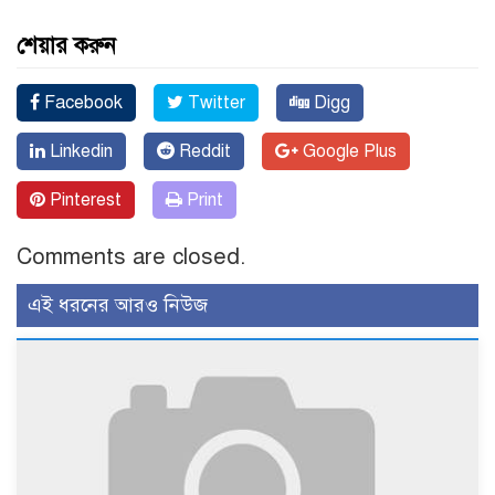
শেয়ার করুন
Facebook
Twitter
Digg
Linkedin
Reddit
Google Plus
Pinterest
Print
Comments are closed.
এই ধরনের আরও নিউজ