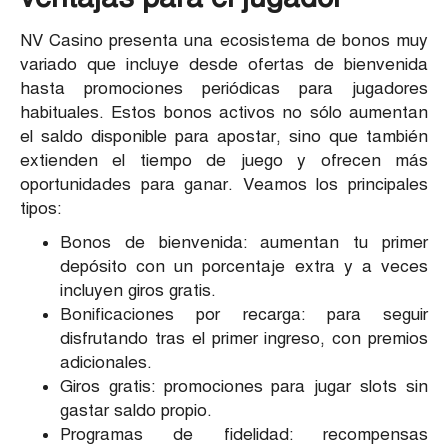
NV Casino presenta una ecosistema de bonos muy
variado que incluye desde ofertas de bienvenida
hasta promociones periódicas para jugadores
habituales. Estos bonos activos no sólo aumentan
el saldo disponible para apostar, sino que también
extienden el tiempo de juego y ofrecen más
oportunidades para ganar. Veamos los principales
tipos:
Bonos de bienvenida: aumentan tu primer
depósito con un porcentaje extra y a veces
incluyen giros gratis.
Bonificaciones por recarga: para seguir
disfrutando tras el primer ingreso, con premios
adicionales.
Giros gratis: promociones para jugar slots sin
gastar saldo propio.
Programas de fidelidad: recompensas