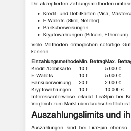
Die akzeptierten Zahlungsmethoden umfas
Kredit- und Debitkarten (Visa, Masterc
E-Wallets (Skrill, Neteller)
Banküberweisungen
Kryptowährungen (Bitcoin, Ethereum)
Viele Methoden ermöglichen sofortige Guts
können.
Einzahlungsmethode
Min. Betrag
Max. Betra
Kredit-/Debitkarte
10 €
5.000 €
E-Wallets
10 €
5.000 €
Banküberweisung
20 €
3.000 €
Kryptowährungen
10 €
10.000 €
Interessanterweise erlaubt LiraSpin bei 
Vergleich zum Markt überdurchschnittlich ist
Auszahlungslimits und ih
Auszahlungen sind bei LiraSpin ebenso t