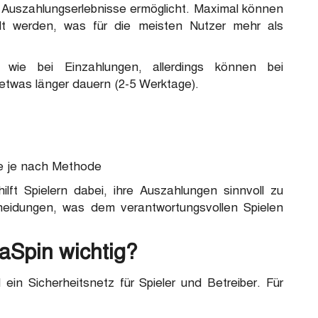
le Auszahlungserlebnisse ermöglicht. Maximal können
t werden, was für die meisten Nutzer mehr als
 wie bei Einzahlungen, allerdings können bei
twas länger dauern (2-5 Werktage).
ge je nach Methode
lft Spielern dabei, ihre Auszahlungen sinnvoll zu
heidungen, was dem verantwortungsvollen Spielen
raSpin wichtig?
 ein Sicherheitsnetz für Spieler und Betreiber. Für