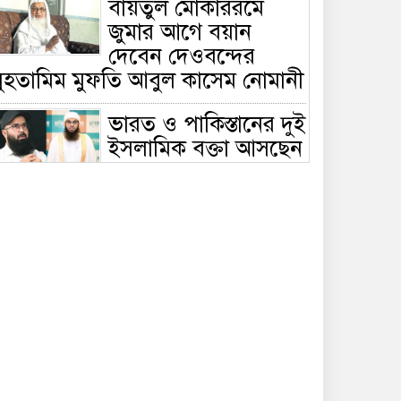
বায়তুল মোকাররমে
জুমার আগে বয়ান
দেবেন দেওবন্দের
মুহতামিম মুফতি আবুল কাসেম নোমানী
ভারত ও পাকিস্তানের দুই
ইসলামিক বক্তা আসছেন
বাংলাদেশে, ঢাকা-
ট্টগ্রামে আন্তর্জাতিক সেমিনার
জীবিত থাকতেই নিজের
‘চল্লিশা’ করলেন বৃদ্ধ,
খেলেন ২ হাজার মানুষ
বালিয়াকান্দিতে
উপজেলা প্রশাসনের
আয়োজনে জুলাই