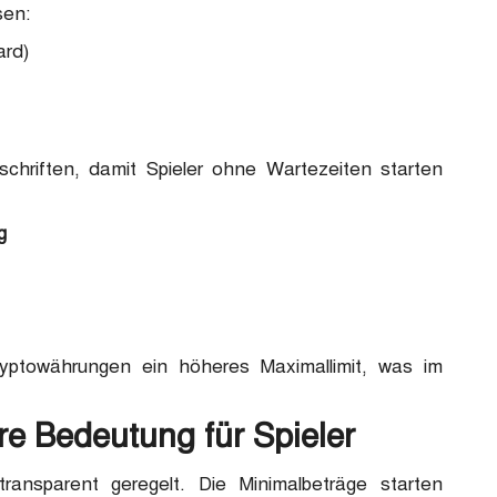
sen:
ard)
chriften, damit Spieler ohne Wartezeiten starten
g
Kryptowährungen ein höheres Maximallimit, was im
.
re Bedeutung für Spieler
আ
ransparent geregelt. Die Minimalbeträge starten