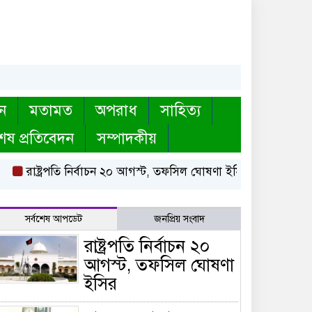
ন
মতামত
অপরাধ
সাহিত্য
েষ প্রতিবেদন
সম্পাদকীয়
রাষ্ট্রপতি নির্বাচন ২০ আগস্ট, তফসিল ঘোষণা ইসির
বায়তুল মোকাররম
সর্বশেষ আপডেট
জনপ্রিয় সংবাদ
রাষ্ট্রপতি নির্বাচন ২০
আগস্ট, তফসিল ঘোষণা
ইসির