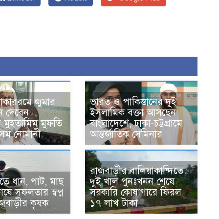
োকাররমে জুমার
ভারত ও পাকিস্তানের দুই
ন দেবেন
ইসলামিক বক্তা আসছেন
র মুহতামিম মুফতি
বাংলাদেশে, ঢাকা-চট্টগ্রামে
েম নোমানী
আন্তর্জাতিক সেমিনার
রাজবাড়ীর বালিয়াকান্দিতে
ে ধান, পাট, মাছ
দুই খাল পুনঃখনন শেষে
ষে সফলতার স্বপ্ন
সরকারি কোষাগারে ফিরল
াজবাড়ীর কৃষক
১৭ লাখ টাকা