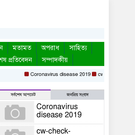
ন
মতামত
অপরাধ
সাহিত্য
েষ প্রতিবেদন
সম্পাদকীয়
Coronavirus disease 2019
cw-check-https://
সর্বশেষ আপডেট
জনপ্রিয় সংবাদ
Coronavirus
disease 2019
cw-check-