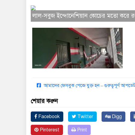
লাল-সবুজ ইন্দোনেশিয়ান কোচের মতো করে রঙ
আমাদের ফেসবুক পেজে যুক্ত হন – গুরুত্বপূর্ণ আপ
শেয়ার করুন
Facebook
Twitter
Digg
Pinterest
Print